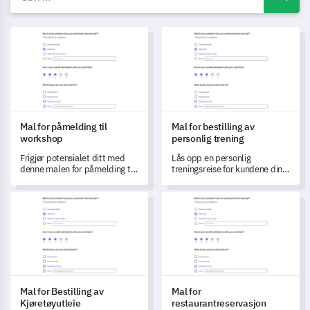
Mal for påmelding til workshop
Mal for bestilling av personlig 
Mal for påmelding til
Mal for bestilling av
workshop
personlig trening
Frigjør potensialet ditt med
Lås opp en personlig
denne malen for påmelding til
treningsreise for kundene dine
workshop, designet for å fange
med dette detaljerte
data og forstå dine
bestillingsskjemaet for
Mal for Bestilling av Kjøretøyutleie
Mal for restaurantreservasjon
læringsbehov og ambisjoner.
personlig trening.
Mal for Bestilling av
Mal for
Kjøretøyutleie
restaurantreservasjon