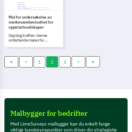
Mal for undersøkelse av
merkevarebevissthet for
oppstartsselskaper
Oppdag kraften i denne
omfattende malen for
undersøkelse av
merkevarebevissthet for
oppstartsselskaper, da den
driver merkevaregjenkjenning
1
2
3
og avdekker verdifulle
innsikter om oppfatningen av
merkevaren din.
Malbygger for bedrifter
Med LimeSurveys malbygger kan du enkelt fange
viktige kundesynspunkter som driver din strategiske