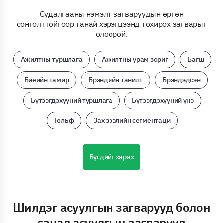
Судалгааны нэмэлт загваруудын өргөн
сонголттойгоор танай хэрэгцээнд тохирох загварыг
олоорой.
Ажилтны туршлага
Ажилтны урам зориг
Багш
Биеийн тамир
Брэндийн танилт
Брэндэдсэн
Бүтээгдэхүүний туршлага
Бүтээгдэхүүний үнэ
Гольф
Зах зээлийн сегментаци
Бүгдийг харах
Шилдэг асуулгын загварууд болон
санал асуулгын загварууд