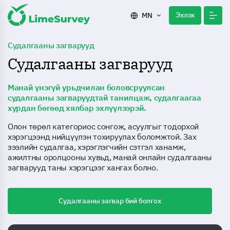
Эхлэх
MN
Судалгааны загварууд
Судалгааны загварууд
Манай үнэгүй урьдчилан боловсруулсан
судалгааны загваруудтай танилцаж, судалгаагаа
хурдан бөгөөд хялбар эхлүүлээрэй.
Олон төрөл категориос сонгож, асуулгыг тодорхой
хэрэгцээнд нийцүүлэн тохируулах боломжтой. Зах
зээлийн судалгаа, хэрэглэгчийн сэтгэл ханамж,
ажилтны оролцооны хувьд, манай онлайн судалгааны
загварууд таны хэрэгцээг хангах болно.
Судалгааны загвар бий болгох