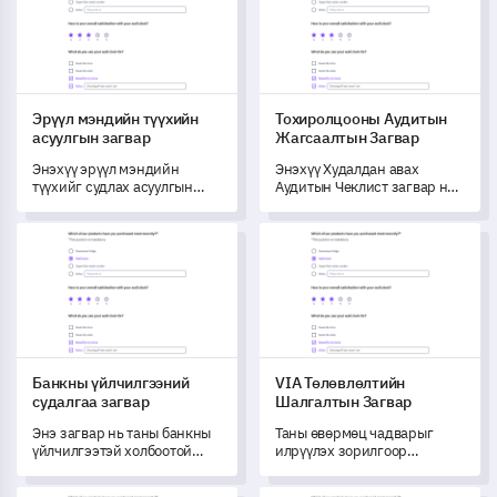
Эрүүл мэндийн түүхийн
Тохиролцооны Аудитын
асуулгын загвар
Жагсаалтын Загвар
Энэхүү эрүүл мэндийн
Энэхүү Худалдан авах
түүхийг судлах асуулгын
Аудитын Чеклист загвар нь
загвар нь эмчилгээгээ
таны компанийн хуульд
сайжруулах, өвчтөнүүдэд
нийцэх байдалд үнэлгээ
Банкны үйлчилгээний судалгаа загвар
VIA Төлөвлөлтийн Шалгалты
илүү тохирсон үйлчилгээ
хийх боломжийг олгож,
үзүүлэхэд шаардлагатай
сайжруулах шаардлагатай
чухал эрүүл мэндийн
салбарыг тодорхойлоход
мэдээллийг бүрдэхэд тань
тусална.
туслах болно.
Банкны үйлчилгээний
VIA Төлөвлөлтийн
судалгаа загвар
Шалгалтын Загвар
Энэ загвар нь таны банкны
Таны өвөрмөц чадварыг
үйлчилгээтэй холбоотой
илрүүлэх зорилгоор
хэрэглэгчдийн туршлагыг
боловсруулсан уг иж бүрдэл
бүрэн ойлгоход тусалж,
Квалитетын Судалгаа Хуудас