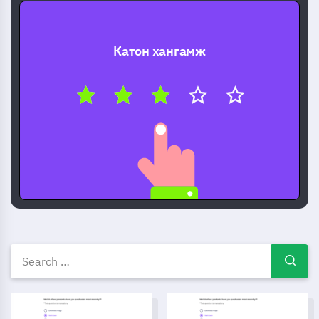
Катон хангамж
Үнэгүй судалгааны загваруу
Эрүүл мэндийн түүхийн асуулгын загвар
Тохиролцооны Аудитын Жаг