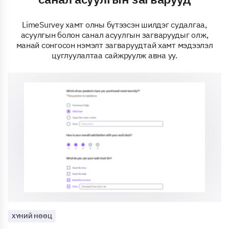
LimeSurvey хамт олны бүтээсэн шилдэг судалгаа,
асуулгын болон санал асуулгын загваруудыг олж,
манай сонгосон нэмэлт загваруудтай хамт мэдээлэл
цуглуулалтаа сайжруулж авна уу.
ХҮНИЙ НӨӨЦ