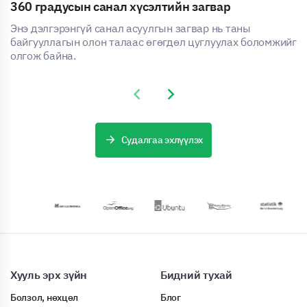
360 градусын санал хүсэлтийн загвар
Энэ дэлгэрэнгүй санал асуулгын загвар нь таны
байгууллагын олон талаас өгөгдөл цуглуулах боломжийг
олгож байна.
Previous slide
Next slide
Судалгаа эхлүүлэх
Хууль эрх зүйн
Бидний тухай
Болзол, нөхцөл
Блог