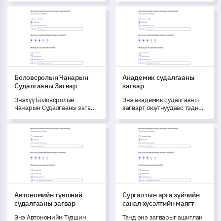
болон хэрэглэгчийн
Загвараар үнэлнэ үү.
Боловсролын Чанарын Судалгааны Загвар
Академик судалгааны загва
туршлагыг илүү сайн
ойлгоход тусалдаг.
Боловсролын Чанарын
Академик судалгааны
Судалгааны Загвар
загвар
Энэхүү Боловсролын
Энэ академик судалгааны
Чанарын Судалгааны загвар
загварт оюутнуудаас тэдний
нь таны байгууллагын
их сургуулийн цахим
боловсролын үйлчилгээг
суралцах платформтой
Автономийн түвшний судалгааны загвар
Сургалтын арга зүйчийн сан
хэмжих болон ойлгоход
холбоотой туршлагыг ойлгох
туслахад зориулагдсан.
зорилгоор зохиосон бөгөөд,
оролцогчдын хувьд
сайжруулах шаардлагатай
чиглэлүүдийг тодорхойлж,
платформын үр дүнтэй
байдлыг нэмэгдүүлэхэд
туслах юм.
Автономийн түвшний
Сургалтын арга зүйчийн
судалгааны загвар
санал хүсэлтийн маягт
Энэ Автономийн Түвшин
Танд энэ загварыг ашиглан