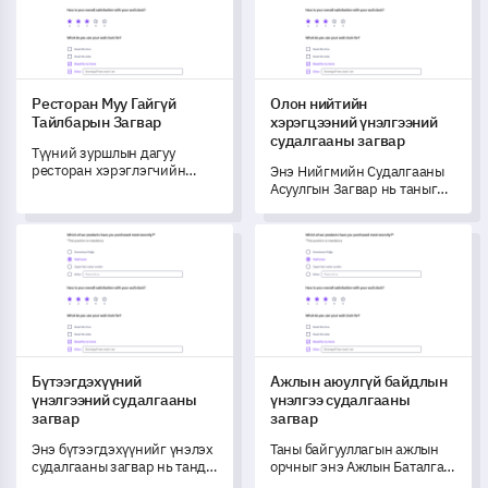
Ресторан Муу Гайгүй
Олон нийтийн
Тайлбарын Загвар
хэрэгцээний үнэлгээний
судалгааны загвар
Түүний зуршлын дагуу
ресторан хэрэглэгчийн
Энэ Нийгмийн Судалгааны
тойм загвар нь таны хоолны
Асуулгын Загвар нь таныг
дэлгүүрт зочдын туршлагыг
нийгмийн хэрэгцээ,
гүнзгий ойлгоход тусалж,
үйлчилгээний ойлголтыг
Бүтээгдэхүүний үнэлгээний судалгааны загвар
Ажлын аюулгүй байдлын үнэ
сайжруулалтыг төлөвлөх
хэмжих, ойлгох чадварыг
болон хэрэгжүүлэхэд
өгнө.
дэмжлэг үзүүлнэ.
Бүтээгдэхүүний
Ажлын аюулгүй байдлын
үнэлгээний судалгааны
үнэлгээ судалгааны
загвар
загвар
Энэ бүтээгдэхүүнийг үнэлэх
Таны байгууллагын ажлын
судалгааны загвар нь танд
орчныг энэ Ажлын Баталгаа
гүн гүнзгий ойлголт авахад
Үнэлгээний Судалгааны