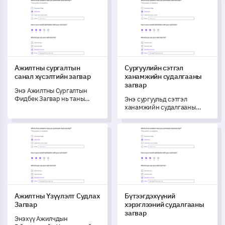
Ажилтны сургалтын санал хүсэлтийн загвар
Сургуулийн сэтгэл ханамжий
дутагдлыг таних ба
болох нь таны хүч чадлыг
сайжруулах боломжуудыг
илрүүлж, хөгжүүлэхэд
нээхэд туслах болно.
тусална.
Ажилтны сургалтын
Сургуулийн сэтгэл
санал хүсэлтийн загвар
ханамжийн судалгааны
загвар
Энэ Ажилтны Сургалтын
Фидбек Загвар нь таны
Энэ сургуульд сэтгэл
компанийн сургалтын
ханамжийн судалгааны
хөтөлбөрүүдийн үр ашгийг
загвар нь сурагчдын хувьд
үр дүнтэй үнэлэх боломжийг
таны school's амжилтыг
Ажилтны Үзүүлэлт Судлах Загвар
Бүтээгдэхүүний хэрэглээний
олгодог.
хэмжих ба ойлгоход
тусална.
Ажилтны Үзүүлэлт Судлах
Бүтээгдэхүүний
Загвар
хэрэглээний судалгааны
загвар
Энэхүү Ажилчдын