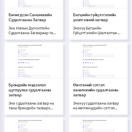
олгоно.
Бичигдсэн Санамжийн
Багшийн гүйцэтгэлийн
Судалгааны Загвар
үнэлгээний загвар
Энэ Номын Дүгнэлтийн
Энэхүү Багшийн
Судалгааны Загвараар та
Гүйцэтгэлийн Шалгалтын
боломжит нэр дэвшигчдийн
Загвар нь таны багшийн үр
ур чадвар, сонирхол,
ашигт байдлыг үнэлж,
Брэндийн мэдээлэл цуглуулах судалгааны загвар
Өвчтөний сэтгэл ханамжийн 
мэргэшлийг үр дүнтэйгээр
сайжруулах боломжийг
үнэлж чадна.
олгодог бөгөөд оюутны үр
дүнг сайжруулахад тусална.
Брэндийн мэдээлэл
Өвчтөний сэтгэл
цуглуулах судалгааны
ханамжийн судалгааны
загвар
загвар
Энэ судалгааны загвар нь
Энэхүү судалгааны загвар
таны брендийн талаарх
нь өвчтөнүүдийн сэтгэл
хэрэглэгчдийн ойлголтыг
ханамжийн талаар үнэ
хэмжихэд тусалж,
цэнэтэй ойлголт олж авахад
Ресторан Муу Гайгүй Тайлбарын Загвар
Олон нийтийн хэрэгцээний ү
брендийн сайжруулалтыг
тусалж, эмнэлгийн
дэмжих гол мэдлэгийг олж
үйлчилгээний сайжрлыг
авах боломжийг олгодог.
авчирах болно.