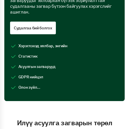
загваруудыг хялбархан бүтээх зориулалттай
судалгааны загвар бүтээн байгуулах хэрэгслийг
ашиглан.
Судалгаа бий болгох
Хэрэглэхэд хялбар, энгийн
Статистик
Асуулгын загварууд
GDPR нийцэл
Олон зүйл...
Илүү асуулга загварын төрөл