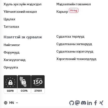
Хууль эрх зүйн мэдэгдэл
Мэдээллийн товхимол
Үйлчилгээний нөхцөл
Карьер
Цуцлах
Татгалзах
Судалгаа төрлүүд
Нээлттэй эх сурвалж
Судалгааны загварууд
Нийгэмлэг
Судалгааны хэрэгслүүд
Форумууд
Хэрэглээний тохиолдлууд
Хөгжүүлэгчид
Орчуулга
MN