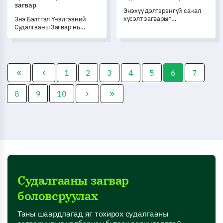
загвар
Энэхүү дэлгэрэнгүй санал
хүсэлт загварыг
Энэ Бэлтгэл Үнэлгээний
ашигласнаар семинарын
Судалгааны Загвар нь
туршлагаа сайжруулах
сургалтаас өмнө сургалтад
хүчийг Unlock хий.
оролцогчдын хүлээлт болон
суралцах арга барилаа
үнэлэх боломжийг олгож
байна.
1
2
3
4
5
6
7
8
9
10
Судалгааны загвар
боловсруулах
Таны шаардлагад яг тохирох судалгааны