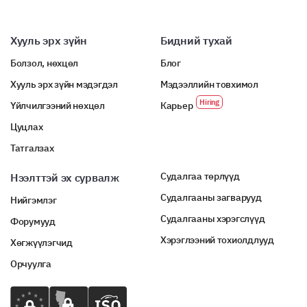
Хууль эрх зүйн
Бидний тухай
Болзол, нөхцөл
Блог
Хууль эрх зүйн мэдэгдэл
Мэдээллийн товхимол
Үйлчилгээний нөхцөл
Карьер
Цуцлах
Татгалзах
Судалгаа төрлүүд
Нээлттэй эх сурвалж
Судалгааны загварууд
Нийгэмлэг
Судалгааны хэрэгслүүд
Форумууд
Хэрэглээний тохиолдлууд
Хөгжүүлэгчид
Орчуулга