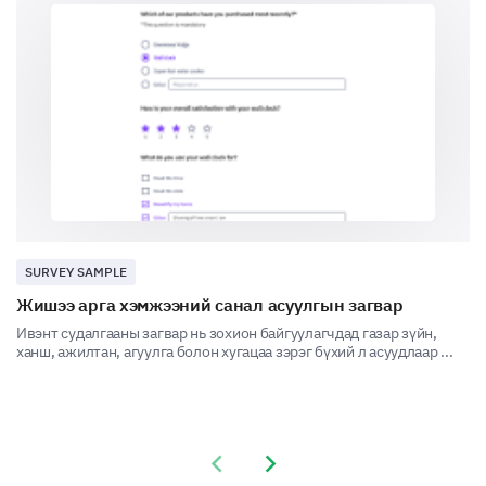
customer service, with 1 being 'Very
Unsatisfactory' and 5 being 'Very Satisfactory'?
1
2
3
4
5
Can you provide a detailed description of a
recent experience with our customer service?
SURVEY SAMPLE
Жишээ арга хэмжээний санал асуулгын загвар
Final Feedback
Ивэнт судалгааны загвар нь зохион байгуулагчдад газар зүйн,
ханш, ажилтан, агуулга болон хугацаа зэрэг бүхий л асуудлаар ...
Share your overall experience and any additional
comments you have for us.
Please, share any additional comments or
suggestions you have to improve our
Previous slide
Next slide
product/services.