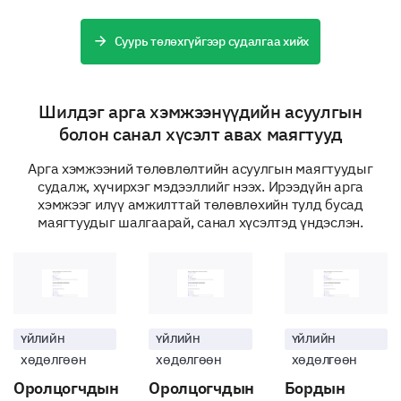
Суурь төлөхгүйгээр судалгаа хийх
Шилдэг арга хэмжээнүүдийн асуулгын
болон санал хүсэлт авах маягтууд
Арга хэмжээний төлөвлөлтийн асуулгын маягтуудыг
судалж, хүчирхэг мэдээллийг нээх. Ирээдүйн арга
хэмжээг илүү амжилттай төлөвлөхийн тулд бусад
маягтуудыг шалгаарай, санал хүсэлтэд үндэслэн.
ҮЙЛИЙН
ҮЙЛИЙН
ҮЙЛИЙН
ХӨДӨЛГӨӨН
ХӨДӨЛГӨӨН
ХӨДӨЛГӨӨН
Оролцогчдын
Оролцогчдын
Бордын