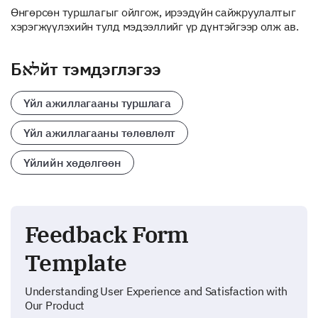
Өнгөрсөн туршлагыг ойлгож, ирээдүйн сайжруулалтыг
хэрэгжүүлэхийн тулд мэдээллийг үр дүнтэйгээр олж ав.
Бלאйт тэмдэглэгээ
Үйл ажиллагааны туршлага
Үйл ажиллагааны төлөвлөлт
Үйлийн хөдөлгөөн
Feedback Form
Template
Understanding User Experience and Satisfaction with
Our Product