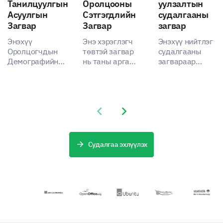
Танилцуулгын
Оролцооны
уулзалтын
Асуулгын
Сэтгэгдлийн
судалгааны
Загвар
Загвар
загвар
Энэхүү
Энэ хэрэглэгч
Энэхүү нийтлэг
Оролцогчдын
төвтэй загвар
судалгааны
Демографийн
нь таны арга
загвараар
Асуулгын
хэмжээнд
захирлын
загвар нь таны
оролцогчдын
хуралдааны
оролцогчдын
туршлагын
оновчтой
талаарх
тухай үнэт
байдлын
ойлголтыг
ойлголтуудыг
Previous slide
Next slide
талаарх үндсэн
өөрчлөх, чухал
нээх
ойлголтуудыг
мэдээллийг
боломжийг
олж аваарай.
хурдан авах
олгодог.
Судалгаа эхлүүлэх
боломжийг
олгодог.