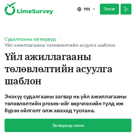
Эхлэх
MN
Судалгааны загварууд
Үйл ажиллагааны төлөвлөлтийн асуулга шаблон
Үйл ажиллагааны
төлөвлөлтийн асуулга
шаблон
Энэхүү судалгааны загвар нь үйл ажиллагааны
төлөвлөлтийн proses-ийг өөрчлөхийн тулд иж
бүрэн ойлголт олж авахад туслана.
Загвараар эхлэх