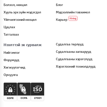
Болзол, нөхцөл
Блог
Хууль эрх зүйн мэдэгдэл
Мэдээллийн товхимол
Үйлчилгээний нөхцөл
Карьер
Цуцлах
Татгалзах
Судалгаа төрлүүд
Нээлттэй эх сурвалж
Судалгааны загварууд
Нийгэмлэг
Судалгааны хэрэгслүүд
Форумууд
Хэрэглээний тохиолдлууд
Хөгжүүлэгчид
Орчуулга