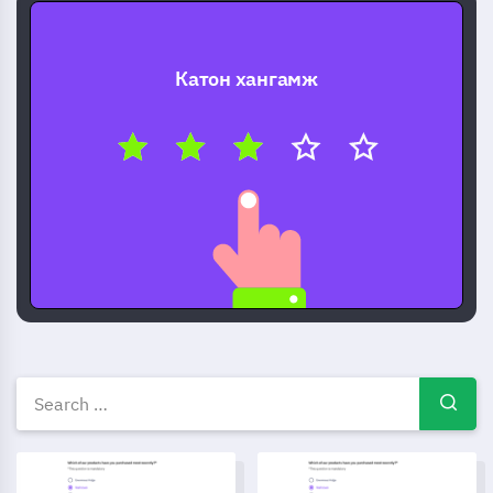
Катон хангамж
Үнэгүй судалгааны загваруу
Ажилтны Нээлттэй Жагсаалтын Шаблон
Амралтын чөлөө хүссэн маяг