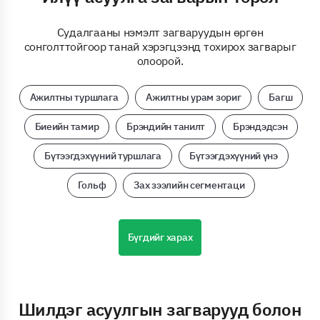
Судалгааны нэмэлт загваруудын өргөн
сонголттойгоор танай хэрэгцээнд тохирох загварыг
олоорой.
Ажилтны туршлага
Ажилтны урам зориг
Багш
Биеийн тамир
Брэндийн танилт
Брэндэдсэн
Бүтээгдэхүүний туршлага
Бүтээгдэхүүний үнэ
Гольф
Зах зээлийн сегментаци
Бүгдийг харах
Шилдэг асуулгын загварууд болон