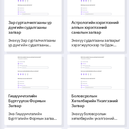
Зар сурталчилгааны үр
Астрологийн хэрэглээний
дүнгийн судалгааны
аппын хэрэглээний
загвар
саналын загвар
Энэхүү Зар сурталчилгааны
Энэхүү судалгааны загварыг
үр дүнгийн судалгааны
хэрэгжүүлснээр та Одон
загвар нь таны зар
оронгийн аппликейшн
сурталчилгааны хүчин
дээрх хэрэглэгчдийн
Гишүүнчлэлийн Бүртгүүлэх Формын Загвар
Боловсролын Хөтөлбөрийн Ү
чармайлтын нөлөөг
оролцоо болон туршлагаас
хэмжиж, ойлгоход тусалж,
чухал мэдлэгийг таньж авах
сайжруулах боломжуудыг
боломжтой болно.
тодорхойлоход туслах
болно.
Гишүүнчлэлийн
Боловсролын
Бүртгүүлэх Формын
Хөтөлбөрийн Үнэлгээний
Загвар
Загвар
Энэ Гишүүнчлэлийн
Энэхүү боловсролын
Бүртгэлийн Формын загвар
хөтөлбөрийн үнэлгээний
нь та гишүүдээ илүү сайн
загвар нь таны боловсролын
ойлгож, үйлчилгээ үзүүлэх
хөтөлбөрийн амжилтыг