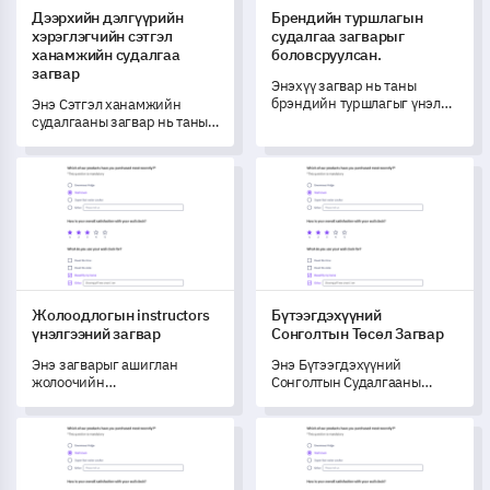
Дээрхийн дэлгүүрийн
Брендийн туршлагын
хэрэглэгчийн сэтгэл
судалгаа загварыг
ханамжийн судалгаа
боловсруулсан.
загвар
Энэхүү загвар нь таны
брэндийн туршлагыг үнэлэх
Энэ Сэтгэл ханамжийн
ба сайжруулахад тусална.
судалгааны загвар нь таны
үйлчлүүлэгчдийн дэлгүүр
дэх туршлагыг гүнзгий
Жолоодлогын instructors үнэлгээний загвар
Бүтээгдэхүүний Сонголтын Т
ойлгоход туслах зорилгоор
тусгайлан бүтээгдсэн
бөгөөд худалдан авалтын
туршлагыг
трансформжуулах,
сайжруулах боломжийг
олгоно.
Жолоодлогын instructors
Бүтээгдэхүүний
үнэлгээний загвар
Сонголтын Төсөл Загвар
Энэ загварыг ашиглан
Энэ Бүтээгдэхүүний
жолоочийн
Сонголтын Судалгааны
дасгалжуулагчдыг критик
Формат нь хэрэглэгчийн
оценкалоод, үйлчилгээгээ
туршлага, сонголтуудын
Зар сурталчилгааны үр дүнгийн судалгааны загвар
Астрологийн хэрэглээний ап
сайжруулна уу.
талаар гүнзгий ойлголт
авахад туслах зорилготой.