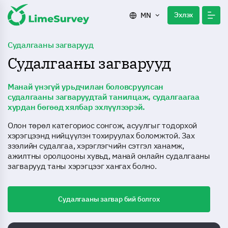
Эхлэх
MN
Судалгааны загварууд
Судалгааны загварууд
Манай үнэгүй урьдчилан боловсруулсан
судалгааны загваруудтай танилцаж, судалгаагаа
хурдан бөгөөд хялбар эхлүүлээрэй.
Олон төрөл категориос сонгож, асуулгыг тодорхой
хэрэгцээнд нийцүүлэн тохируулах боломжтой. Зах
зээлийн судалгаа, хэрэглэгчийн сэтгэл ханамж,
ажилтны оролцооны хувьд, манай онлайн судалгааны
загварууд таны хэрэгцээг хангах болно.
Судалгааны загвар бий болгох