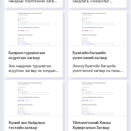
чанарын Үнэлгээний Загвар
хандлага, сонирхлыг
нь таны үзэгчдийн brэндтэй
илрүүлж, энэхүү иж бүрдэл
холбоотой ойлголт,
судалгаагаар
Баярын туршлагын асуулгын загвар
Бүжгийн багшийн үнэлгээний
туршлагыг шинжлэх,
бүтээгдэхүүнийг оптимчлох.
хэмжих боломжийг олгодог.
Баярын туршлагын
Бүжгийн багшийн
асуулгын загвар
үнэлгээний загвар
Энэ наадмын туршлагын
Энэхүү бүжгийн багшийн
асуулгын загвар нь зочдын
үнэлгээний загвар нь таны
сэтгэл ханамжийн түвшин
зааварлагчийн мэдлэг,
болон таны наадмын
мэргэжлийн ур чадвар, заах
Хүний зан байдлын тестийн загвар
Үйлчилгээний Хянах Хувирга
талаархи үзэл бодлыг
арга барил, ангийн орчныг
ойлгоход шаардлагатай
иж бүрэн үнэлэх боломжийг
мэдээллийг олж авах
олгодог.
боломжийг олгодог.
Хүний зан байдлын
Үйлчилгээний Хянах
тестийн загвар
Хувиргалын Загвар