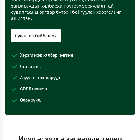
загваруудыг хялбархан бүтээх зориулалттай
судалгааны загвар бүтээн байгуулах хэрэгслийг
ашиглан.
Судалгаа бий болгох
Хэрэглэхэд хялбар, энгийн
Статистик
Асуулгын загварууд
GDPR нийцэл
Олон зүйл...
Илүү асуулга загварын төрөл