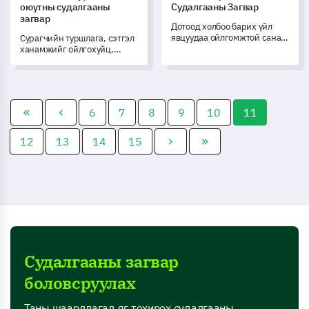
оюутны судалгааны
Судалгааны Загвар
загвар
Дотоод холбоо барих үйл
явцуудаа ойлгомжтой санал
Сурагчийн туршлага, сэтгэл
бодлоор нээх энэхүү иж
ханамжийг ойлгохуйц,
бүрдэл судалгааг
үнэтэй ойлголт авчрахын
ашиглаарай.
тулд уг алс зайны сургалтын
сурагчийн судалгааны
загварыг ашиглаарай.
6
7
8
9
10
11
12
13
14
15
Судалгааны загвар
боловсруулах
Таны шаардлагад яг тохирох судалгааны