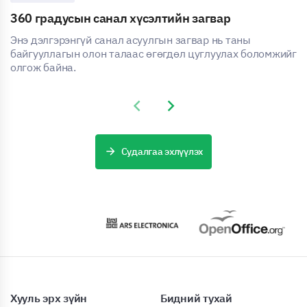
360 градусын санал хүсэлтийн загвар
Энэ дэлгэрэнгүй санал асуулгын загвар нь таны
байгууллагын олон талаас өгөгдөл цуглуулах боломжийг
олгож байна.
Previous slide
Next slide
Судалгаа эхлүүлэх
Хууль эрх зүйн
Бидний тухай