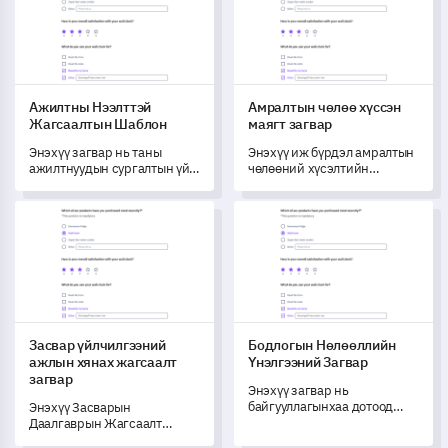
Ажилтны Нээлттэй
Амралтын чөлөө хүссэн
Жагсаалтын Шаблон
маягт загвар
Энэхүү загвар нь таны
Энэхүү иж бүрдэл амралтын
ажилтнуудын сургалтын үйл
чөлөөний хүсэлтийн
явцыг гүнзгий ойлгож,
маягтаар гүйцэтгэлийн
сургалтын хөтөлбөрөө
удирдлагын хүчийг
Засвар үйлчилгээний ажлын хянах жагсаалт загвар
Бодлогын Нөлөөллийн Үнэлг
боловсронгуй болгох чухал
чөлөөлнө.
ойлголтуудыг нээн
илрүүлэхэд тусална.
Засвар үйлчилгээний
Бодлогын Нөлөөллийн
ажлын хянах жагсаалт
Үнэлгээний Загвар
загвар
Энэхүү загвар нь
байгууллагынхаа дотоод
Энэхүү Засварын
бодлогын өөрчлөлтийн
Даалгаврын Жагсаалт
нөлөөллийг хэмжиж,
Шаблоноор