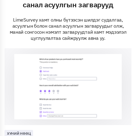
санал асуулгын загварууд
LimeSurvey хамт олны бүтээсэн шилдэг судалгаа,
асуулгын болон санал асуулгын загваруудыг олж,
манай сонгосон нэмэлт загваруудтай хамт мэдээлэл
цуглуулалтаа сайжруулж авна уу.
ХҮНИЙ НӨӨЦ