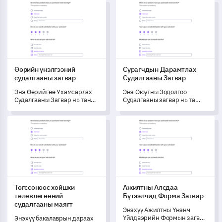
Өөрийн үнэлгээний судалгааны загвар
Сурагчдын Дарамтлах Судал
боломжийг олгоно.
хэмжихэд болон
оролцогчдын үзэл бодлыг
ойлгоход тань тусалдаг.
Өөрийн үнэлгээний
Сурагчдын Дарамтлах
судалгааны загвар
Судалгааны Загвар
Энэ Өөрийгөө Ухамсарлах
Энэ Оюутны Зодолгоо
Судалгааны Загвар нь таны
Судалгааны загвар нь та
ур чадвар болон зорилтыг
оюутны сургуулийн орчин
бүрэн үнэлэх замаар
болон зодолгооны
Төгссөнөөс хойшхи төлөвлөгөөний судалгааны маягт
Ажилтны Алсдаа Бүтээлчид 
мэргэжлийн потенциал
туршлагыг гүнзгий ойлгоход
таньтай танилцахад
тусалдаг.
тусална.
Төгссөнөөс хойшхи
Ажилтны Алсдаа
төлөвлөгөөний
Бүтээлчид Форма Загвар
судалгааны маягт
Энэхүү Ажилтны Үнэнч
Үйлдвэрийн Формын загвар
Энэхүү бакалаврын дараах