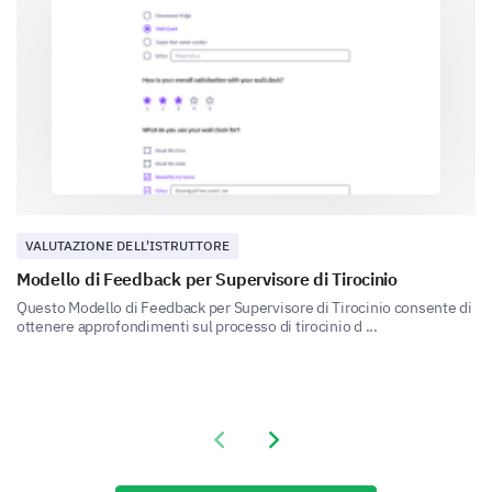
Interazioni del Leader
Infine, parliamo di come il tuo leader del seminario
ha interagito con i partecipanti.
Quale delle seguenti descrive meglio
l'interazione del tuo leader del seminario con i
partecipanti? (Puoi selezionare più di
un'opzione).
Ha incoraggiato le domande
VALUTAZIONE DELL'ISTRUTTORE
Modello di Feedback per Supervisore di Tirocinio
Questo Modello di Feedback per Supervisore di Tirocinio consente di
ottenere approfondimenti sul processo di tirocinio d ...
Ha trattato tutti i partecipanti in modo equo
Previous slide
Next slide