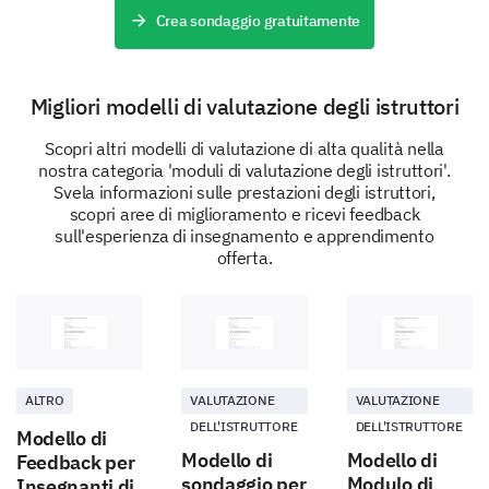
Ha gestito efficacemente comportamenti
Crea sondaggio gratuitamente
dirompenti
Migliori modelli di valutazione degli istruttori
Scopri altri modelli di valutazione di alta qualità nella
Ha fornito feedback individuali
nostra categoria 'moduli di valutazione degli istruttori'.
Svela informazioni sulle prestazioni degli istruttori,
scopri aree di miglioramento e ricevi feedback
sull'esperienza di insegnamento e apprendimento
offerta.
Ha fatto sentire tutti valorizzati
ALTRO
VALUTAZIONE
VALUTAZIONE
DELL'ISTRUTTORE
DELL'ISTRUTTORE
Modello di
Condividi eventuali commenti aggiuntivi
Modello di
Modello di
Feedback per
sull'interazione del leader del seminario con i
sondaggio per
Modulo di
Insegnanti di