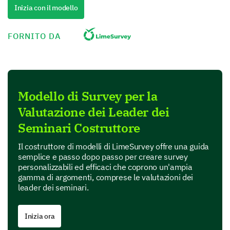
Inizia con il modello
(1-Totalmente in disaccordo, 2-In disaccordo,
3-Neutro, 4-D'accordo, 5-Totalmente
FORNITO DA
d'accordo)
Il leader ha mantenuto un ritmo costante e coinvolgente
Modello di Survey per la
Il leader ha utilizzato esempi e illustrazioni adeguati 
Valutazione dei Leader dei
Seminari Costruttore
L'intonazione vocale e il linguaggio del corpo del lead
Il costruttore di modelli di LimeSurvey offre una guida
semplice e passo dopo passo per creare survey
Conoscenze e Competenze del Leader
personalizzabili ed efficaci che coprono un'ampia
gamma di argomenti, comprese le valutazioni dei
Ora, discutiamo delle conoscenze e delle abilità del
leader dei seminari.
tuo leader del seminario.
Come valuteresti la conoscenza del leader del
Inizia ora
seminario riguardo all'argomento trattato?