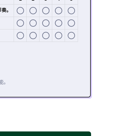
节奏。
。
能。
初级
知识不足
的同意程度。