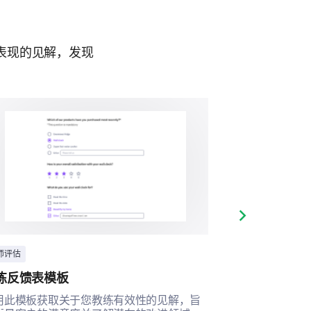
表现的见解，发现
Next slide
师评估
商业
练反馈表模板
教练投票模板
用此模板获取关于您教练有效性的见解，旨
这项调查可以解