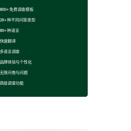
800+ 免费调查模板
是
不确定
否
28+ 种不同问答类型
案。
80+ 种语言
快速翻译
多语言调查
品牌体验与个性化
无限问卷与问题
高级调查功能
方式。
与者的互动？（您可以选择多个选