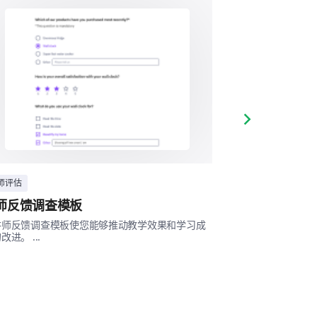
Next slide
师评估
教师评估
师反馈调查模板
实验室主管调
讲师反馈调查模板使您能够推动教学效果和学习成
本调查将帮助您了
改进。 ...
战，从而推动服务改进
他评论。