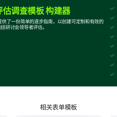
估调查模板 构建器
领导者为参与者的问题提供了准确而有帮助的答
构建器提供了一份简单的逐步指南，以创建可定制和有效的
包括研讨会领导者评估。
领导者充分应对了研讨会主题的复杂性。
领导者对该主题表现出很强的掌控力。
领导者的互动
最后，让我们谈谈你研讨会领导者与参与者的互动
以下哪个选项最能描述你研讨会领导者与参
项）。
相关表单模板
鼓励提问