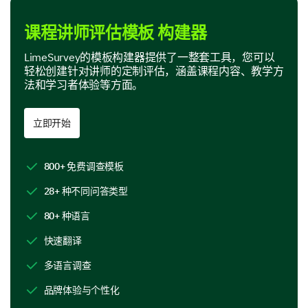
实践元素
课程讲师评估模板 构建器
评估讲师有效性
LimeSurvey的模板构建器提供了一整套工具，您可以
轻松创建针对讲师的定制评估，涵盖课程内容、教学方
本节询问你与讲师及其教学方法的互动。
法和学习者体验等方面。
讲师解释复杂概念的有效性如何？
立即开始
高度有效
800+ 免费调查模板
有些有效
28+ 种不同问答类型
中立
80+ 种语言
有些无效
快速翻译
高度无效
多语言调查
请在此发表评论:
品牌体验与个性化