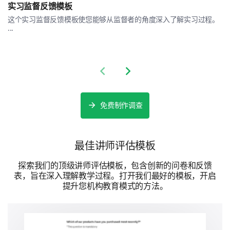
实习监督反馈模板
你认为讲师和课程的优点是什么？
这个实习监督反馈模板使您能够从监督者的角度深入了解实习过程。
...
Previous slide
Next slide
提供改善课程和讲师教学方法的建议。
免费制作调查
最佳讲师评估模板
探索我们的顶级讲师评估模板，包含创新的问卷和反馈
表，旨在深入理解教学过程。打开我们最好的模板，开启
你有多大可能推荐这门课程给你的同伴？
提升您机构教育模式的方法。
1- 非常可能
2- 有些可能
3- 中立