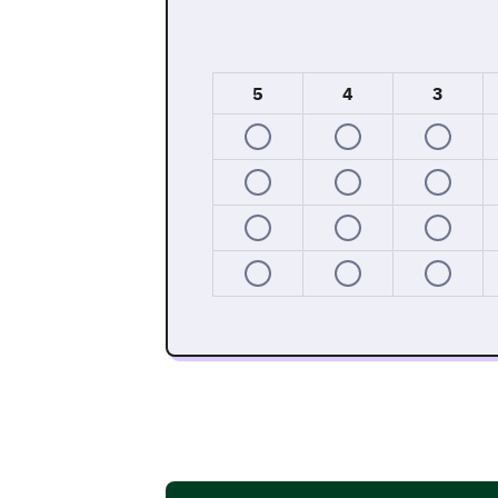
5
4
3
يس.