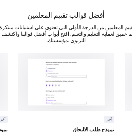
أفضل قوالب تقييم المعلمين
م المعلمين من الدرجة الأولى التي تحتوي على استبيانات مبتكرة
عميق لعملية التعليم والتعلم. افتح أبواب أفضل قوالبنا واكتشف طر
التربوي لمؤسستك.
ما مدى احتمال أن توصي بهذه الدورة لزملائك؟
1- محتمل جدًا
2- محتمل إلى حد ما
3- محايد
4- غير محتمل إلى حد ما
5- غير محتمل جدًا
5
4
3
2
1
آخر
آخر
مدعوم بواسطة
نموذج طلب الالتحاق
نموذ