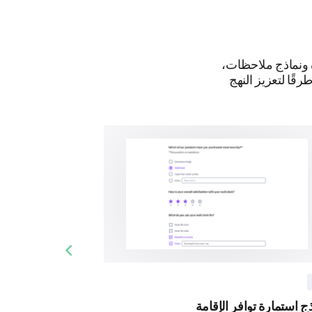
 ونماذج ملاحظات،
قًا لتعزيز النهج
Previous slide
ج استمارة توافر الإقامة