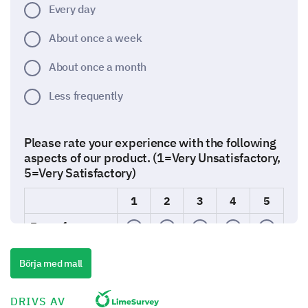
Every day
About once a week
About once a month
Less frequently
Please rate your experience with the following
aspects of our product. (1=Very Unsatisfactory,
5=Very Satisfactory)
1
2
3
4
5
Ease of use
Quality
Börja med mall
Performance
DRIVS AV