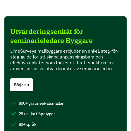
Value for money
Product Features
Utvärderingsenkät för
In this section, we are interested in your perspective
seminarieledare Byggare
on specific features of our product.
Which features of our product do you find most
LimeSurveys mallbyggare erbjuder en enkel, steg-för-
useful? (Select all that apply)
steg-guide för att skapa anpassningsbara och
effektiva enkäter som täcker ett brett spektrum av
ämnen, inklusive utvärderingar av seminarieledare.
Feature A
Feature B
Börja nu
Feature C
800+ gratis enkätsmallar
Feature D
28+ olika frågetyper
80+ språk
If you could add or change one feature on our