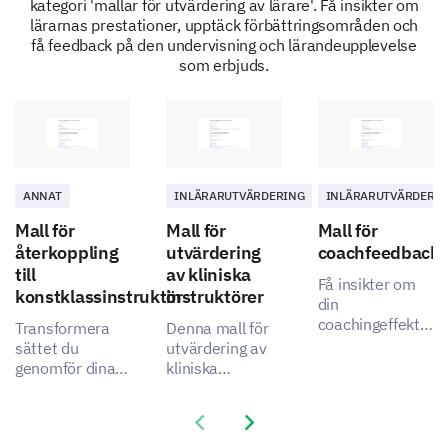
kategori 'mallar för utvärdering av lärare'. Få insikter om
lärarnas prestationer, upptäck förbättringsområden och
få feedback på den undervisning och lärandeupplevelse
som erbjuds.
ANNAT
INLÄRARUTVÄRDERING
INLÄRARUTVÄRDERI
Mall för
Mall för
Mall för
återkoppling
utvärdering
coachfeedback
till
av kliniska
Få insikter om
konstklassinstruktör
instruktörer
din
coachingeffektivit
Transformera
Denna mall för
med denna mall
sättet du
utvärdering av
som är
genomför dina
kliniska
utformad för att
konstklasser
instruktörer
mäta dina
med denna mall
erbjuder en
Previous slide
Next slide
klienters
för återkoppling
omfattande
nöjdhet och