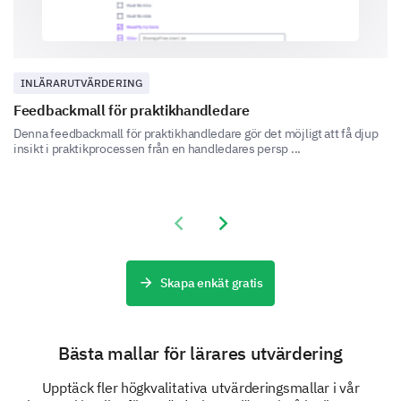
INLÄRARUTVÄRDERING
Feedbackmall för praktikhandledare
Final Feedback
Denna feedbackmall för praktikhandledare gör det möjligt att få djup
insikt i praktikprocessen från en handledares persp ...
Share your overall experience and any additional
comments you have for us.
Please, share any additional comments or
Previous slide
Next slide
suggestions you have to improve our
product/services.
Skapa enkät gratis
Bästa mallar för lärares utvärdering
Upptäck fler högkvalitativa utvärderingsmallar i vår