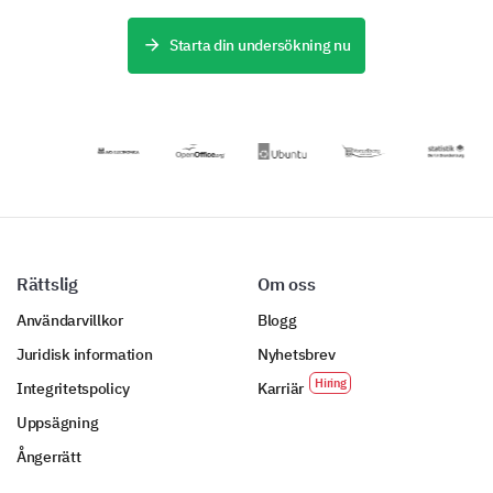
till
metod för att
förstå
konstklassinstruktör.
mäta och låsa
potentiella
upp potentialen
Starta din undersökning nu
förbättringsområd
hos dina
utbildare.
Rättslig
Om oss
Användarvillkor
Blogg
Juridisk information
Nyhetsbrev
Integritetspolicy
Karriär
Uppsägning
Ångerrätt