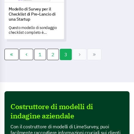
Modello di Survey per il
Checklist di Pre-Lancio di
una Startup
Questo modello di sondaggio
checklist completo è
progettato per aiutarti a
identificare e affrontare aree
chiave prima del lancio della
tua startup.
1
2
3
Costruttore di modelli di
indagine aziendale
Con il costruttore di modelli di LimeSurvey, puoi
facilmente raccogliere informazioni cruciali sui clienti