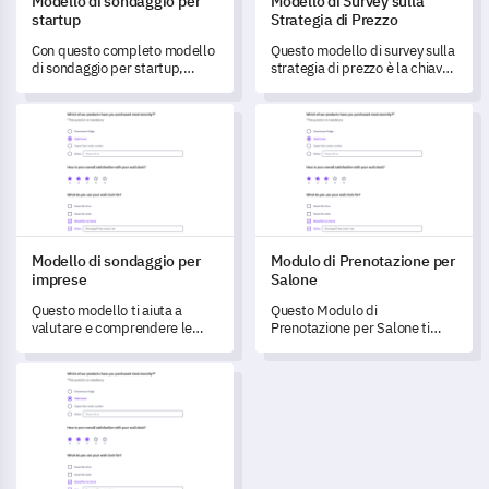
Modello di sondaggio per
Modello di Survey sulla
startup
Strategia di Prezzo
Con questo completo modello
Questo modello di survey sulla
di sondaggio per startup,
strategia di prezzo è la chiave
sblocca importanti intuizioni
per sbloccare preziose
sulle sfide uniche, gli obiettivi
intuizioni sui clienti riguardo al
Modello di sondaggio per imprese
Modulo di Prenotazione per Sa
e i processi operativi della tua
tuo modello di prezzo.
impresa.
Modello di sondaggio per
Modulo di Prenotazione per
imprese
Salone
Questo modello ti aiuta a
Questo Modulo di
valutare e comprendere le
Prenotazione per Salone ti
operazioni aziendali per
consente di raccogliere dati
migliorare l'efficienza e la
essenziali relativi alle
Modello di Survey per il Checklist di Pre-Lancio di una Startup
crescita organizzativa.
esperienze dei clienti e alle
preferenze di servizio, aprendo
efficacemente vie per
migliorare la soddisfazione del
cliente.