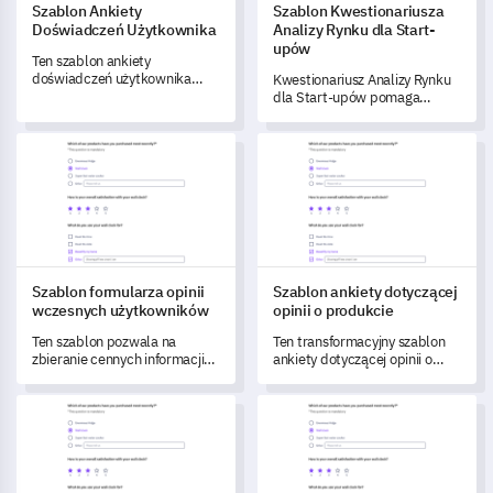
Szablon Ankiety
Szablon Kwestionariusza
Doświadczeń Użytkownika
Analizy Rynku dla Start-
upów
Ten szablon ankiety
doświadczeń użytkownika
Kwestionariusz Analizy Rynku
pozwala na uzyskanie
dla Start-upów pomaga
kluczowych informacji do
zrozumieć i zmierzyć rynek
optymalizacji użyteczności,
oraz decyzje strategiczne
Szablon formularza opinii wczesnych użytkowników
Szablon ankiety dotyczącej opi
funkcji i usług wsparcia Twojej
twojego start-upu.
platformy.
Szablon formularza opinii
Szablon ankiety dotyczącej
wczesnych użytkowników
opinii o produkcie
Ten szablon pozwala na
Ten transformacyjny szablon
zbieranie cennych informacji
ankiety dotyczącej opinii o
od wczesnych użytkowników,
produkcie wykorzystuje
aby poprawić Twój produkt.
fenomenalne spostrzeżenia
Szablon ankiety dla startupów
Szablon badania strategii cen
użytkowników, pomagając
zgłębić ich doświadczenia z
produktem, zrozumieć
konkretne wrażenia dotyczące
funkcji oraz uchwycić cenne