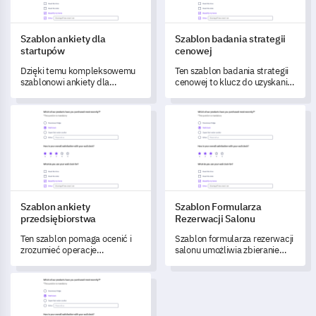
sugestie dotyczące ulepszeń.
Szablon ankiety dla
Szablon badania strategii
startupów
cenowej
Dzięki temu kompleksowemu
Ten szablon badania strategii
szablonowi ankiety dla
cenowej to klucz do uzyskania
startupów uzyskasz kluczowe
cennych informacji od klientów
informacje na temat
na temat Twojego modelu
Szablon ankiety przedsiębiorstwa
Szablon Formularza Rezerwacj
unikalnych wyzwań, celów i
cenowego.
procesów operacyjnych
Twojego przedsiębiorstwa.
Szablon ankiety
Szablon Formularza
przedsiębiorstwa
Rezerwacji Salonu
Ten szablon pomaga ocenić i
Szablon formularza rezerwacji
zrozumieć operacje
salonu umożliwia zbieranie
przedsiębiorstwa w celu
istotnych danych dotyczących
zwiększenia efektywności
doświadczeń klientów i
Szablon ankiety dotyczącej listy kontrolnej przed uruchomien
organizacyjnej i wzrostu.
preferencji usługowych, co
skutecznie otwiera możliwości
poprawy satysfakcji klientów.