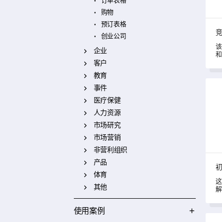
订单表格
购物
预订表格
创业公司
该
企业
和
会
客户
教育
初创
事件
医疗保健
人力资源
市场研究
市场营销
非营利组织
产品
体育
这
其他
解
决
使用案例
创业