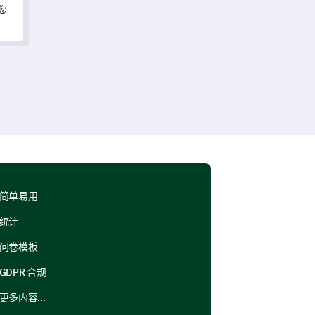
您
简单易用
统计
问卷模板
GDPR 合规
更多内容...