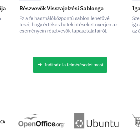
ája
Részvevők Visszajelzési Sablonga
Iga
n
Ez a felhasználóközpontú sablon lehetővé
Sze
teszi, hogy értékes betekintéseket nyerjen az
iga
eseményein résztvevők tapasztalatairól.
az 
Would you attend another conference organi
Yes
No
Not sure
Indítsd el a felmérésedet most
TÁMOGATVA ÁLTAL