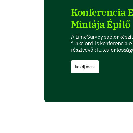
Konferencia E
Mintája Építő
A LimeSurvey sablonkészítő
funkcionális konferencia e
résztvevők kulcsfontosságú
Kezdj most