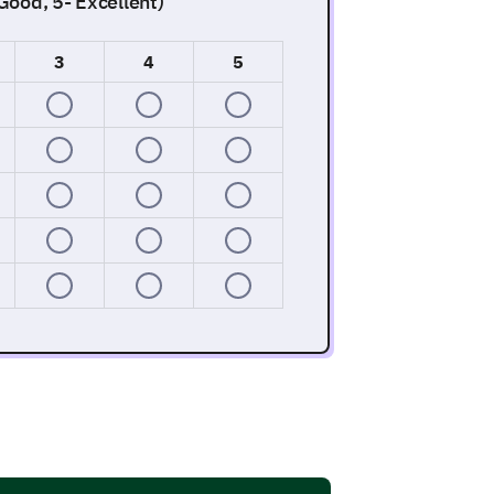
 Good, 5- Excellent)
3
4
5
their content