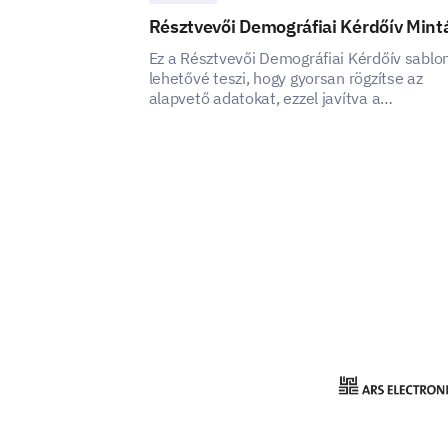
Résztvevői Demográfiai Kérdőív Mint
Ez a Résztvevői Demográfiai Kérdőív sablo
lehetővé teszi, hogy gyorsan rögzítse az
alapvető adatokat, ezzel javítva a
résztvevőkről való tudását.