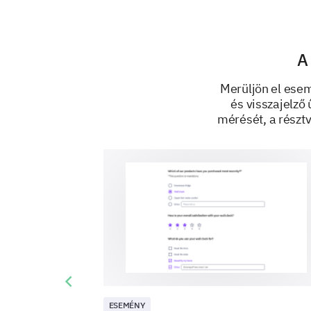
A
Merüljön el ese
és visszajelző
mérését, a részt
Previous slide
ESEMÉNY