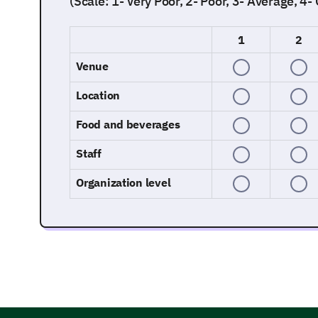
(Scale: 1- Very Poor, 2- Poor, 3- Average, 4-
1
2
Venue
Location
Food and beverages
Staff
Organization level
Session's Quality and Content
Let's dive deeper into the individual sessions and 