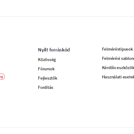
Felméréstípusok
Nyílt forráskód
Felmérési sablo
Közösség
Kérdőív eszközö
Fórumok
Használati esete
Fejlesztők
Fordítás