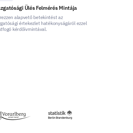
zgatósági Ülés Felmérés Mintája
Catering Pref
rezzen alapvető betekintést az
Ez a Catering P
zgatósági értekezlet hatékonyságáról ezzel
segít értékes be
átfogó kérdőívmintával.
catering prefere
zed by us in the future?