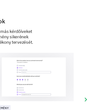
ok
 más kérdőíveket
emény sikerének
ékony tervezését.
help us make future events better.
nce and why?
rove the conference?
Next slide
EMÉNY
ESEMÉNY