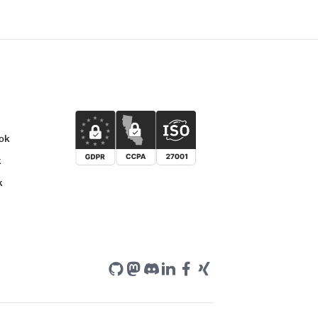
nok
k
k