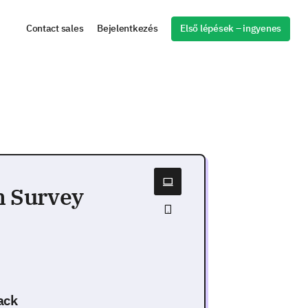
Első lépések – ingyenes
Contact sales
Bejelentkezés
n Survey
ack