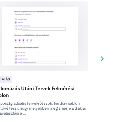
ative Experience
working opportunities provided at
Next slide
TATÁS
OKTATÁS
e you made at the conference?
lomázás Utáni Tervek Felmérési
Diplomaosztó 
blon
Folyamatos fejlesz
Kilépési Kérdőív s
 posztgraduális tervekről szóló kérdőív sablon
hogy segítsen ad ..
tővé teszi, hogy mélyebben megismerje a diákjai
aválasztási a ...
networking opportunities at our