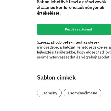
Sabon lehetővé teszi az résztvevők
általános konferenciaélményének
értékelését.
Kezdés sablonnal
Szerezz átfogó betekintést az ülések
minőségébe, a hálózati lehetőségekbe és a
fejlesztési területekbe, hogy elősegítsd jöv
eseménytervezésedet és végrehajtásodat.
Sablon címkék
Esemény
Eseményélmény