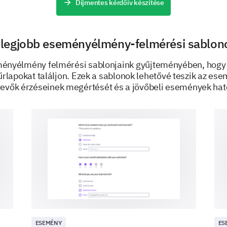
Díjmentes kérdőív készítése
 legjobb eseményélmény-felmérési sablon
ményélmény felmérési sablonjaink gyűjteményében, hogy
Final Remarks and Additional Insights
 űrlapokat találjon. Ezek a sablonok lehetővé teszik az es
vevők érzéseinek megértését és a jövőbeli események hat
We're almost done. Just some final questions to 
What was your favorite part of the confere
What could we have done differently to imp
ESEMÉNY
ES