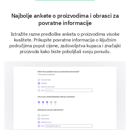
Yes
No
Najbolje ankete o proizvodima i obrasci za
povratne informacije
How likely are you to purchase our product at
the following price points?
Istražite razne predloške anketa o proizvodima visoke
kvalitete. Prikupite povratne informacije o ključnim
Increase
Same
Decrease
područjima poput cijene, zadovoljstva kupaca i značajki
proizvoda kako biste poboljšali svoju ponudu.
Price Point 1
Price Point 2
Price Point 3
Price Point 4
Comparative Analysis
We value your comparison of our products and pricing
with other products available in the market.