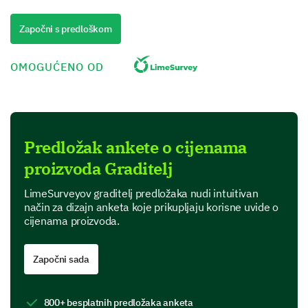
Započni s predloškom
OMOGUĆENO OD
Which factors influence your purchase decision
the most? (Select all that apply)
Price
Predložak ankete o cijenama
proizvoda Graditelj
LimeSurveyov graditelj predložaka nudi intuitivan
način za dizajn anketa koje prikupljaju korisne uvide o
cijenama proizvoda.
Quality
Započni sada
800+ besplatnih predložaka anketa
Brand reputation