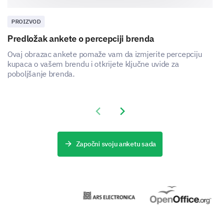
How do you compare our product's pricing to
that of our competitors?
PROIZVOD
Predložak ankete o percepciji brenda
Yes
Uncertain
No
Ovaj obrazac ankete pomaže vam da izmjerite percepciju
More Expensive
kupaca o vašem brendu i otkrijete ključne uvide za
poboljšanje brenda.
About the Same
Less Expensive
Previous slide
Next slide
Unsure
Započni svoju anketu sada
In your opinion, how does the quality of our
product compare to our competitors?
Much better
Better