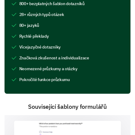
800+ bezplatných šablon dotazníků
Reputace značky
28+ různých typů otázek
80+ jazyků
Rychlé překlady
Zákaznický servis
Vícejazyčné dotazníky
Značková zkušenost a individualizace
Neomezené průzkumy a otázky
Pokročilé funkce průzkumu
Recenze a doporučení
Související šablony formulářů
Jiné (uvedťe prosím)