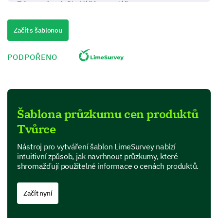
Zde prosím vložte Váš komentář:
Začít s šablonou
PODPOŘENO
Jaké faktory nejvíce ovlivňují vaše rozhodnutí o
nákupu? (Vyberte všechny relevantní)
Šablona průzkumu cen produktů
Cena
Tvůrce
Nástroj pro vytváření šablon LimeSurvey nabízí
intuitivní způsob, jak navrhnout průzkumy, které
shromažďují použitelné informace o cenách produktů.
Kvalita
Začít nyní