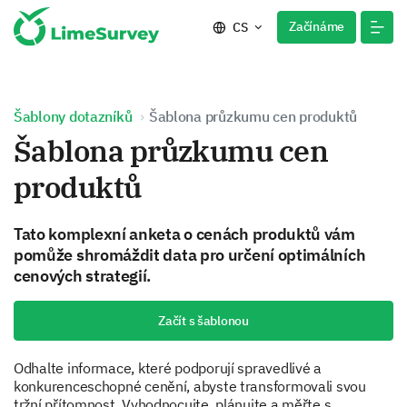
Začínáme
CS
Šablony dotazníků
Šablona průzkumu cen produktů
Šablona průzkumu cen
produktů
Tato komplexní anketa o cenách produktů vám
pomůže shromáždit data pro určení optimálních
cenových strategií.
Začít s šablonou
Odhalte informace, které podporují spravedlivé a
konkurenceschopné cenění, abyste transformovali svou
tržní přítomnost. Vyhodnocujte, plánujte a měřte s