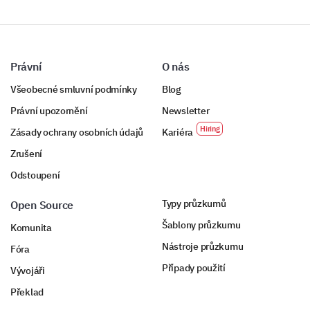
Přibližně stejné
Horší
Právní
O nás
Mnohem horší
Všeobecné smluvní podmínky
Blog
Právní upozornění
Newsletter
Podrobná zpětná vazba
Zásady ochrany osobních údajů
Kariéra
Zrušení
Vaše podrobná zpětná vazba na následující otázky
nám poskytne hlubší vhled do vašich očekávání
Odstoupení
ohledně cen a návrhů.
Typy průzkumů
Open Source
Popište jakékoli problémy, které jste zažili s
naším aktuálním cenovým modelem.
Šablony průzkumu
Komunita
Nástroje průzkumu
Fóra
Případy použití
Vývojáři
Překlad