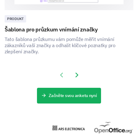
Jak srovnáváte ceny našich produktů s cenami
našich konkurentů?
PRODUKT
Šablona pro průzkum vnímání značky
Ano
Nevím
Ne
Tato šablona průzkumu vám pomůže měřit vnímání
Dražší
zákazníků vaší značky a odhalit klíčové poznatky pro
zlepšení značky.
Přibližně stejné
Levnější
Previous slide
Next slide
Nevím
Začněte svou anketu nyní
Jak podle vás kvalita našeho produktu
srovnává s kvalitou našich konkurentů?
Mnohem lepší
Lepší