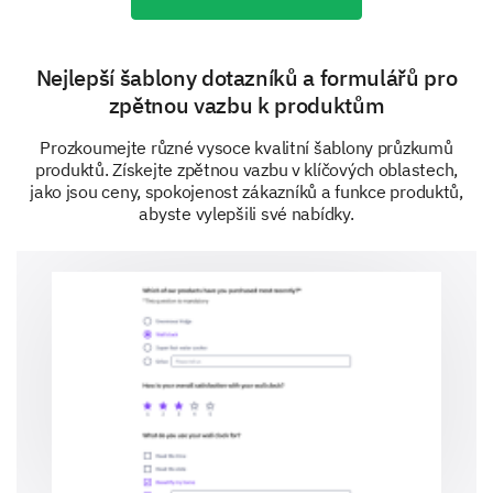
Ano
Ne
Nejlepší šablony dotazníků a formulářů pro
zpětnou vazbu k produktům
Jak pravděpodobné je, že koupíte náš produkt
za následující cenové hladiny?
Prozkoumejte různé vysoce kvalitní šablony průzkumů
produktů. Získejte zpětnou vazbu v klíčových oblastech,
Zvýšení
Stejný
Pokles
jako jsou ceny, spokojenost zákazníků a funkce produktů,
abyste vylepšili své nabídky.
Cenový bod 1
Cenový bod 2
Cenový bod 3
Cenový bod 4
Srovnávací analýza
Ceníme si vašeho srovnání našich produktů a cen s
jinými produkty, které jsou k dispozici na trhu.