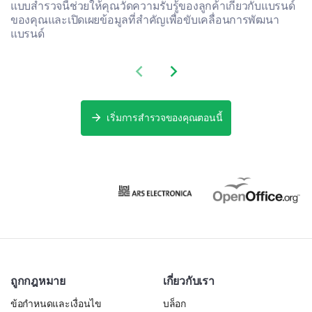
แบบสำรวจนี้ช่วยให้คุณวัดความรับรู้ของลูกค้าเกี่ยวกับแบรนด์
แพงกว่า
ของคุณและเปิดเผยข้อมูลที่สำคัญเพื่อขับเคลื่อนการพัฒนา
แบรนด์
ใกล้เคียงกัน
ถูกกว่า
Previous slide
Next slide
ไม่แน่ใจ
เริ่มการสำรวจของคุณตอนนี้
ตามความคิดเห็นของคุณคุณภาพของผลิตภัณฑ์
ของเราเปรียบเทียบกับคู่แข่งอย่างไร?
ดีกว่ามาก
ดีกว่า
ใกล้เคียงกัน
แย่กว่า
ถูกกฎหมาย
เกี่ยวกับเรา
ข้อกำหนดและเงื่อนไข
บล็อก
แย่กว่ามาก