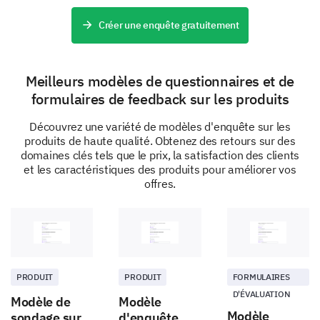
Seriez-vous prêt à payer un supplément pour
des fonctionnalités supplémentaires ou une
Créer une enquête gratuitement
meilleure qualité ?
Meilleurs modèles de questionnaires et de
Oui
Non
formulaires de feedback sur les produits
Découvrez une variété de modèles d'enquête sur les
produits de haute qualité. Obtenez des retours sur des
Quelle est la probabilité que vous achetiez
domaines clés tels que le prix, la satisfaction des clients
notre produit aux prix suivants ?
et les caractéristiques des produits pour améliorer vos
offres.
Augmenter
Sans changement
Dim
Point de prix 1
Point de prix 2
Point de prix 3
PRODUIT
PRODUIT
FORMULAIRES
D'ÉVALUATION
Modèle de
Modèle
Point de prix 4
Modèle
sondage sur
d'enquête