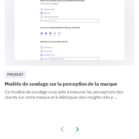
Autre (veuillez spécifier)
Préférences tarifaires
Maintenant, plongeons dans les spécificités de vos
préférences et perceptions tarifaires. Votre avis ici
est crucial pour que nous comprenions la valeur que
PRODUIT
vous voyez dans nos produits.
Modèle de sondage sur la perception de la marque
Comment évalueriez-vous le prix actuel de nos
Ce modèle de sondage vous aide à mesurer les perceptions des
produits ?
clients sur votre marque et à débloquer des insights clés p ...
Très cher
Cher
Raisonnable
Peu coûteux
Très
Previous slide
Next slide