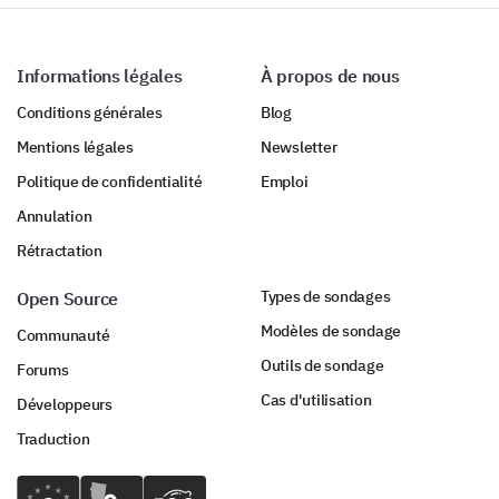
À votre avis, comment la qualité de notre
produit se compare-t-elle à celle de nos
concurrents ?
Informations légales
À propos de nous
Bien mieux
Conditions générales
Blog
Mentions légales
Newsletter
Mieux
Politique de confidentialité
Emploi
À peu près égal
Annulation
Pire
Rétractation
Types de sondages
Bien pire
Open Source
Modèles de sondage
Communauté
Outils de sondage
Forums
Retour détaillé
Cas d'utilisation
Développeurs
Vos retours détaillés sur les questions suivantes nous
fourniront des informations plus profondes sur vos
Traduction
attentes en matière de prix et vos suggestions.