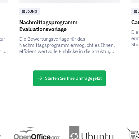
BILDUNG
BI
Nachmittagsprogramm
Ca
Evaluationsvorlage
Die
erm
zur
Die Bewertungsvorlage für das
Stu
Nachmittagsprogramm ermöglicht es Ihnen,
ein
n zu
effizient wertvolle Einblicke in die Struktur,
zu 
Durchführung und Bequemlichkeit Ihres
Programms zu gewinnen.
Starten Sie Ihre Umfrage jetzt