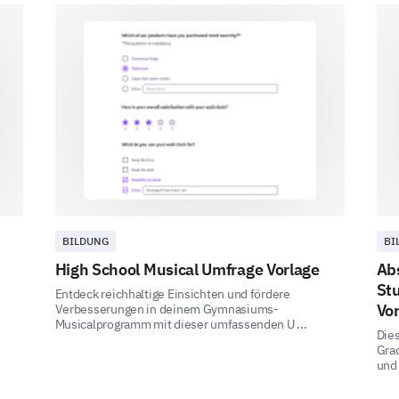
Your Future Housing Preferences
Let's discuss your thoughts regarding your futur
What factors are most important to you wh
Location
Price
Room size
BILDUNG
BI
Available facilities (Kitchen, Laundry, etc.)
High School Musical Umfrage Vorlage
Ab
St
Entdeck reichhaltige Einsichten und fördere
Security measuresv
Vo
Verbesserungen in deinem Gymnasiums-
Musicalprogramm mit dieser umfassenden U ...
Staff responsivenessv
Dies
Grad
und 
Quality of maintenance services