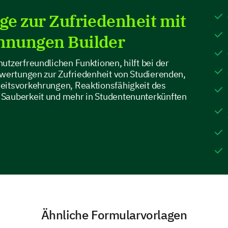
team.
e zur Zufriedenheit mit
Have you experienced the following situatio
hnungen Builder
Ye
utzerfreundlichen Funktionen, hilft bei der
Difficulty reaching housing staff
ewertungen zur Zufriedenheit von Studierenden,
eitsvorkehrungen, Reaktionsfähigkeit des
Lack of helpfulness from housing staff
Sauberkeit und mehr in Studentenunterkünften
Please share any specific incidents or detai
the housing staff.
Ähnliche Formularvorlagen