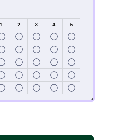
1
2
3
4
5
ling with the housing management