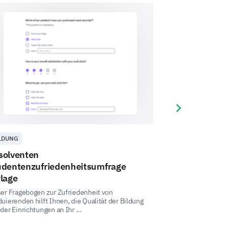
e accommodation selections.
en choosing student housing?
Next slide
LDUNG
BILDUNG
solventen
Umfrageformu
udentenzufriedenheitsumfrage
Gewinn wertvolle E
rlage
Umfragevorlage für
Studentenerfahrung
er Fragebogen zur Zufriedenheit von
uierenden hilft Ihnen, die Qualität der Bildung
der Einrichtungen an Ihr ...