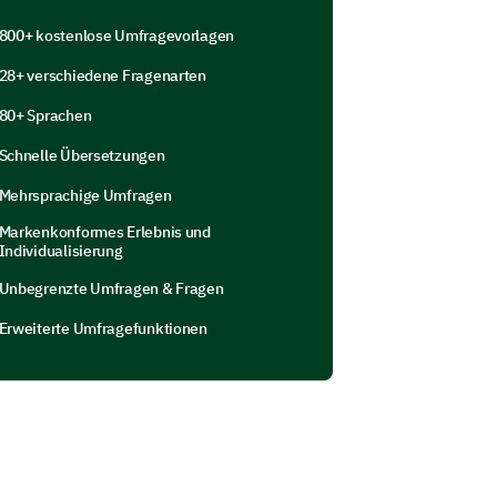
800+ kostenlose Umfragevorlagen
ns regarding the housing staff?
28+ verschiedene Fragenarten
s
Uncertain
No
80+ Sprachen
Schnelle Übersetzungen
Mehrsprachige Umfragen
Markenkonformes Erlebnis und
Individualisierung
Unbegrenzte Umfragen & Fragen
ls about your experiences with
Erweiterte Umfragefunktionen