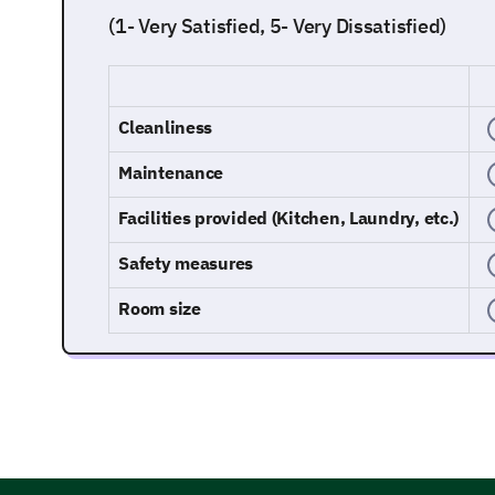
(1- Very Satisfied, 5- Very Dissatisfied)
Cleanliness
Maintenance
Facilities provided (Kitchen, Laundry, etc.)
Safety measures
Room size
Interaction with Housing Management
Now we would like to know your experiences dea