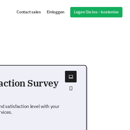
Legen Sie los – kostenlos
Contact sales
Einloggen
action Survey
d satisfaction level with your
vices.