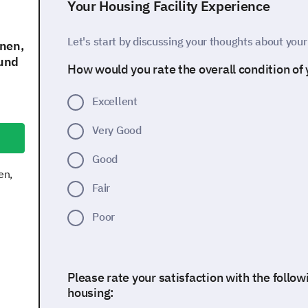
Your Housing Facility Experience
Let's start by discussing your thoughts about your 
hnen,
 und
How would you rate the overall condition of y
Excellent
Very Good
Good
en,
Fair
Poor
Please rate your satisfaction with the follow
housing: