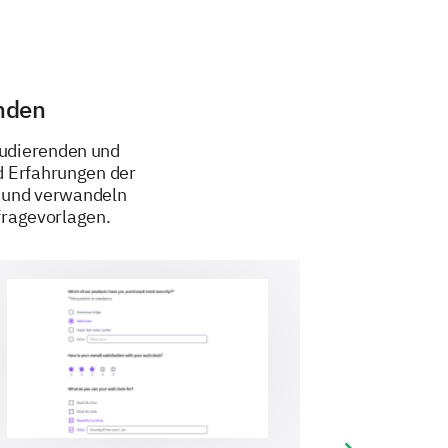
for you when choosing a student
enden
tudierenden und
d Erfahrungen der
n und verwandeln
ragevorlagen.