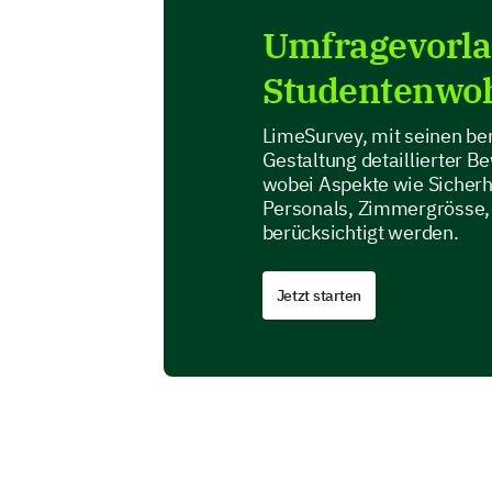
Umfragevorlag
Studentenwo
LimeSurvey, mit seinen ben
Gestaltung detaillierter B
wobei Aspekte wie Sicherh
Personals, Zimmergrösse, 
berücksichtigt werden.
Jetzt starten