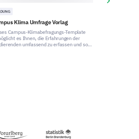
Next slide
LDUNG
BILDUNG
mpus Klima Umfrage Vorlag
Campus-Leben
Vorlage
ses Campus-Klimabefragungs-Template
öglicht es Ihnen, die Erfahrungen der
Dä Campus-Läbe
dierenden umfassend zu erfassen und so
Vorlage ermögli
 förderndes und inklusives Campusumfeld
vom Campus-Läb
schaffen.
Einblicke z'gew
vorantreibe chö