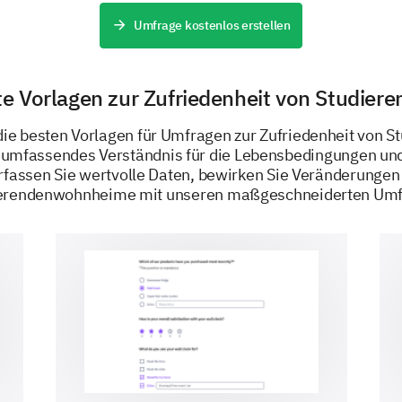
Umfrage kostenlos erstellen
Is there any other factor that is important 
accommodation which is not listed above?
e Vorlagen zur Zufriedenheit von Studier
die besten Vorlagen für Umfragen zur Zufriedenheit von S
 umfassendes Verständnis für die Lebensbedingungen un
rfassen Sie wertvolle Daten, bewirken Sie Veränderunge
BEREITGESTELLT VON
dierendenwohnheime mit unseren maßgeschneiderten Umf