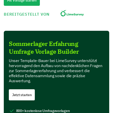
Mit Vorlage starten
Nature activities (Hiking, Bird watching, etc.)
BEREITGESTELLT VON
Academic/ Learning activities (Workshops, Lectures,
etc.)
Other:
Sommerlager Erfahrung
Umfrage Vorlage Builder
Please rate your satisfaction with the
mentioned camp activities. 1 to 10 (1- Highly
Unser Template-Bauer bei LimeSurvey unterstützt
hervorragend den Aufbau von nachdenklichen Fragen
dissatisfied to 10 - Highly satisfied)
zur Sommerlagererfahrung und verbessert die
effektive Datensammlung sowie die präzise
1
2
3
4
Auswertung.
Sports activities
Jetzt starten
Artistic activities
Nature activities
800+ kostenlose Umfragevorlagen