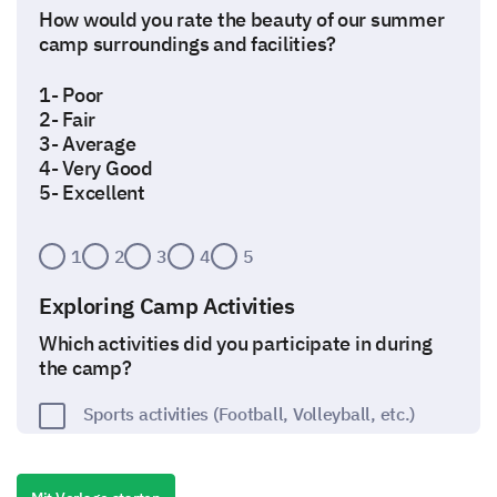
How would you rate the beauty of our summer
camp surroundings and facilities?
1- Poor
2- Fair
3- Average
4- Very Good
5- Excellent
1
2
3
4
5
Exploring Camp Activities
Which activities did you participate in during
the camp?
Sports activities (Football, Volleyball, etc.)
Artistic activities (Painting, Music, etc.)