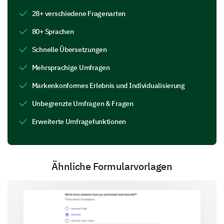
Academic/ Learning activities
28+ verschiedene Fragenarten
80+ Sprachen
Camp Staff Evaluation
Schnelle Übersetzungen
How would you evaluate the friendliness and
Mehrsprachige Umfragen
helpfulness of the camp staff?
Markenkonformes Erlebnis und Individualisierung
Excellent
Unbegrenzte Umfragen & Fragen
Good
Erweiterte Umfragefunktionen
Fair
Poor
Ähnliche Formularvorlagen
Please enter your comment here: