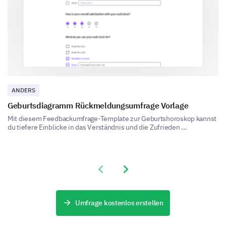
Overall Experience
Will you consider attending our summer camp
again?
ANDERS
Yes
No
Uncertain
Geburtsdiagramm Rückmeldungsumfrage Vorlage
Mit diesem Feedbackumfrage-Template zur Geburtshoroskop kannst
What was your most memorable experience at
du tiefere Einblicke in das Verständnis und die Zufrieden ...
our summer camp?
Previous slide
Next slide
Umfrage kostenlos erstellen