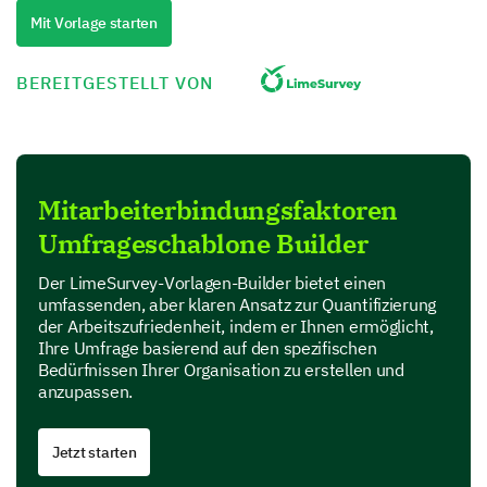
My role matches my career interests
Agr
Mit Vorlage starten
There are opportunities for growth in my role
Agr
BEREITGESTELLT VON
Work Environment
Let's discuss aspects related to your workspace and
interaction with colleagues.
Mitarbeiterbindungsfaktoren
Umfrageschablone Builder
Which of the following factors contribute
positively to your workplace experience?
Der LimeSurvey-Vorlagen-Builder bietet einen
umfassenden, aber klaren Ansatz zur Quantifizierung
der Arbeitszufriedenheit, indem er Ihnen ermöglicht,
Effective communication
Ihre Umfrage basierend auf den spezifischen
Bedürfnissen Ihrer Organisation zu erstellen und
anzupassen.
Supportive team
Jetzt starten
Healthy work-life balance