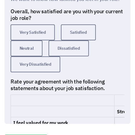
Overall, how satisfied are you with your current
job role?
Very Satisfied
Satisfied
Neutral
Dissatisfied
Very Dissatisfied
Rate your agreement with the following
statements about your job satisfaction.
Strongl
I feel valued for my work
Agr