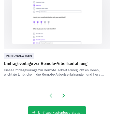
Yes
U
Our policies are transparent and fair
Our management is opened to feedback
We have consistent performance evaluations
PERSONALWESEN
What changes, if any, would you suggest to
Umfragevorlage zur Remote-Arbeitserfahrung
improve the management practices or
policies?
Diese Umfragevorlage zur Remote-Arbeit ermöglicht es Ihnen,
wichtige Einblicke in die Remote-Arbeitserfahrungen und Hera ...
Previous slide
Next slide
Umfrage kostenlos erstellen