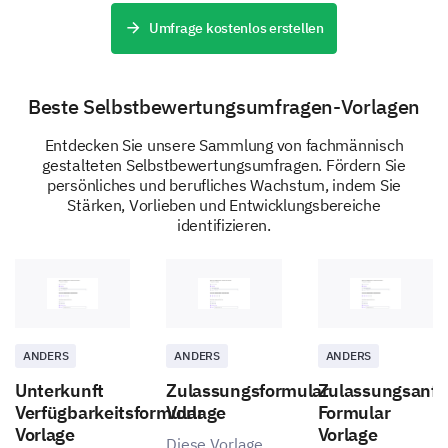
Umfrage kostenlos erstellen
How often do you undertake leadership
training or self-development activities?
Beste Selbstbewertungsumfragen-Vorlagen
Entdecken Sie unsere Sammlung von fachmännisch
Frequently
Occasionally
gestalteten Selbstbewertungsumfragen. Fördern Sie
persönliches und berufliches Wachstum, indem Sie
Rarely
Never
Stärken, Vorlieben und Entwicklungsbereiche
identifizieren.
ANDERS
ANDERS
ANDERS
Unterkunft
Zulassungsformular
Zulassungsanfr
Verfügbarkeitsformular
Vorlage
Formular
Vorlage
Vorlage
Diese Vorlage