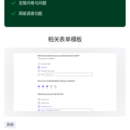
无限问卷与问题
1- 总是
2- 大多数时候
高级调查功能
3- 有时
4- 很少
5- 从不
相关表单模板
1
2
3
4
5
以下哪种说法最能描述您为什么阅读/不阅读隐
私政策？
其他：
期望控制
其他
最后，了解您希望对自己的数据有何控制。