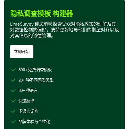
对以下实体处理您的个人数据的信任程度如何？
隐私调查模板 构建器
1
2
3
4
5
6
7
LimeSurvey 使您能够探索受众对隐私政策的理解及其
银行
对数据控制的偏好，支持更好地与他们的期望对齐以及
对其信息的道德管理。
社交媒体平台
医疗服务提供者
立即开始
在线零售商
800+ 免费调查模板
政府机构
28+ 种不同问答类型
80+ 种语言
隐私政策
快速翻译
现在，我们专注于您与隐私政策的互动。
多语言调查
您在使用新应用程序或网站之前，多常阅读其隐
私政策？
品牌体验与个性化