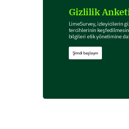
Gizlilik Anket
LimeSurvey, izleyicilerin gi
tercihlerinin keşfedilmesin
bilgileri etik yönetimine d
Şimdi başlayın