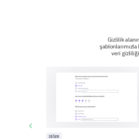
Gizlilik alan
şablonlarımızla k
veri gizlil
Previous slide
DIĞER