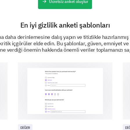
Ücretsiz anket oluştur
Which of the following controls would you li
Opt-out option for data collection
En iyi gizlilik anketi şablonları
Knowing what data is being collected
ına daha derinlemesine dalış yapın ve titizlikle hazırlanmış g
Ability to rectify incorrect data
ritik içgörüler elde edin. Bu şablonlar, güven, emniyet ve 
iğine verdiği önemin hakkında önemli veriler toplamanızı sa
Ability to delete my data
None
GÜCÜNÜ KAYNAĞI
DIĞER
DI