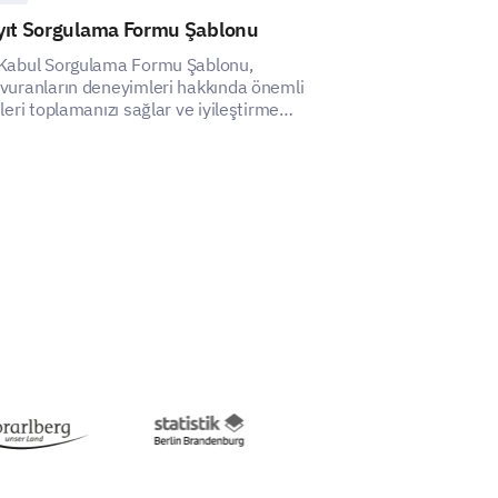
yıt Sorgulama Formu Şablonu
Okul Sonrası
Şablonu
Kabul Sorgulama Formu Şablonu,
vuranların deneyimleri hakkında önemli
Bu şablon, ebeve
ileri toplamanızı sağlar ve iyileştirme
sonrası program
ektiren yönleri belirlemenize yardımcı olur.
kapsamlı bilgile