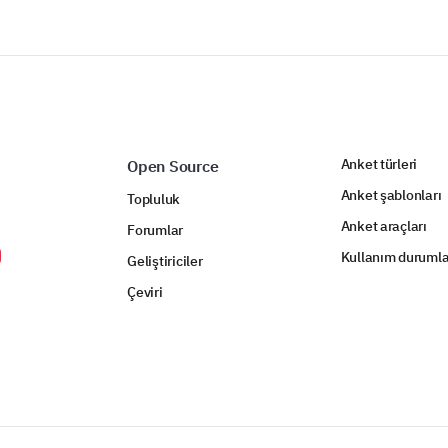
Anket türleri
Open Source
Anket şablonları
Topluluk
Anket araçları
Forumlar
Kullanım durumla
Geliştiriciler
Çeviri