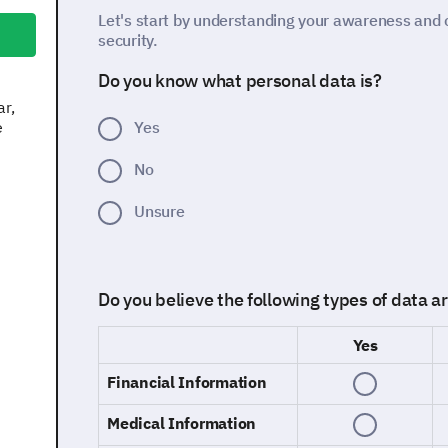
Let's start by understanding your awareness and 
security.
Do you know what personal data is?
ar,
e
Yes
No
Unsure
Do you believe the following types of data a
Yes
Financial Information
Medical Information