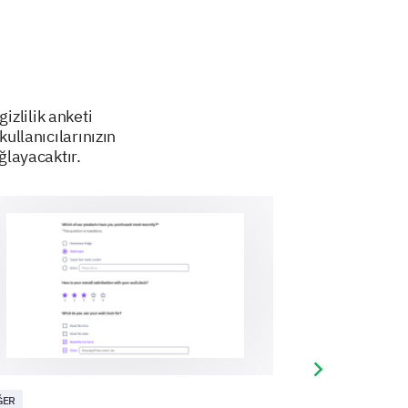
ke to have on your personal data?
izlilik anketi
kullanıcılarınızın
ğlayacaktır.
Next slide
ĞER
DIĞER