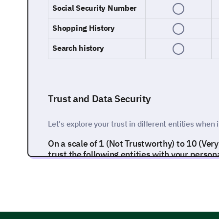
Social Security Number
Shopping History
Search history
Trust and Data Security
Let's explore your trust in different entities when 
On a scale of 1 (Not Trustworthy) to 10 (Ve
trust the following entities with your perso
1
2
3
4
Banks
Social Media Platforms