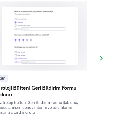
cribe why you do/don't read
Next slide
ĞER
DIĞER
roloji Bülteni Geri Bildirim Formu
Astroloji Kur
blonu
Bu Astroloji Kursu
içeriğinizin ve su
stroloji Bülteni Geri Bildirim Formu Şablonu,
öğrencilerin katılım
ucularınızın deneyimlerini ve tercihlerini
manıza yardımcı olu ...
ike to have on your data.