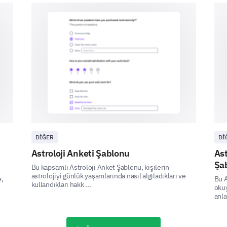
5- Never
1
2
3
4
5
Which of the following statements best des
privacy policies?
Other:
DIĞER
DI
Astroloji Anketi Şablonu
Ast
Şa
Bu kapsamlı Astroloji Anket Şablonu, kişilerin
astrolojiyi günlük yaşamlarında nasıl algıladıkları ve
e,
Bu A
kullandıkları hakk ...
Desired Controls
okuy
anla
Finally, let's understand what control you would l