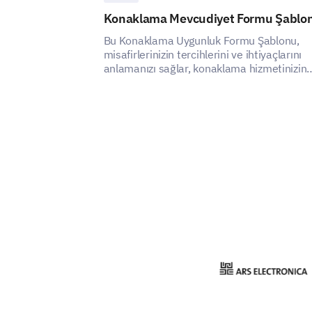
Konaklama Mevcudiyet Formu Şablo
Bu Konaklama Uygunluk Formu Şablonu,
misafirlerinizin tercihlerini ve ihtiyaçlarını
anlamanızı sağlar, konaklama hizmetinizin
memnuniyetini ve deneyimini nasıl
artırabileceğinizi ortaya koyar.