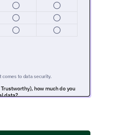
it comes to data security.
ry Trustworthy), how much do you
nal data?
5
6
7
8
9
10