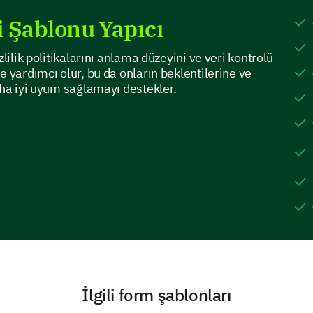
i Şablonu Yapıcı
Healthcare Providers
Online Retailers
zlilik politikalarını anlama düzeyini ve veri kontrolü
e yardımcı olur, bu da onların beklentilerine ve
Government Agencies
aha iyi uyum sağlamayı destekler.
Privacy Policies
Now, let's focus on your engagement with privacy 
How often do you read the privacy policies o
before using it?
1- Always
2- Most of the time
İlgili form şablonları
3- Sometimes
4- Rarely