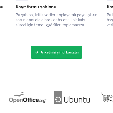
nu
Kayıt formu şablonu
Ka
Bu şablon, kritik verileri toplayarak paydaşların
Bu 
sorunlarını ele alarak daha etkili bir kabul
baş
süreci için temel içgörüleri toplamanıza
ver
yardımcı olur.
ger
Anketinizi şimdi başlatın