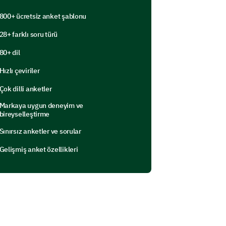
800+ ücretsiz anket şablonu
28+ farklı soru türü
80+ dil
Hızlı çeviriler
Çok dilli anketler
Markaya uygun deneyim ve
bireyselleştirme
Sınırsız anketler ve sorular
policies.
Gelişmiş anket özellikleri
f a new application or website