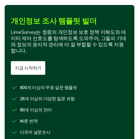
신뢰와 데이터 보안
데이터 보안과 관련하여 다양한 기관에 대한 신뢰를 탐
개인정보 조사 템플릿 빌더
색해 봅시다.
LimeSurvey는 청중의 개인정보 보호 정책 이해도와 데
1 (신뢰할 수 없음)에서 10 (매우 신뢰할 수 있음)
이터 제어 선호도를 탐색하도록 도와주어, 그들의 기대
까지의 척도에서 다음 기관에 개인 데이터를 얼마
와 정보의 윤리적 관리에 더 잘 부합할 수 있도록 지원
나 신뢰합니까?
합니다.
1
2
3
4
5
6
지금 시작하기
은행
소셜 미디어 플랫폼
800개 이상의 무료 설문 템플릿
의료 제공자
28개 이상의 다양한 질문 유형
80개 이상의 언어
온라인 소매업체
빠른 번역
정부 기관
다국어 설문조사