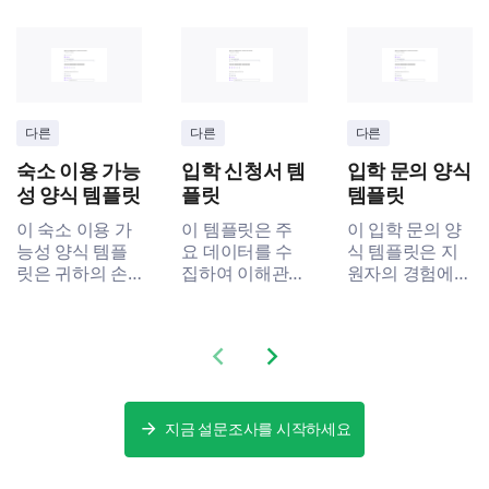
다른
다른
다른
숙소 이용 가능
입학 신청서 템
입학 문의 양식
성 양식 템플릿
플릿
템플릿
이 숙소 이용 가
이 템플릿은 주
이 입학 문의 양
능성 양식 템플
요 데이터를 수
식 템플릿은 지
릿은 귀하의 손
집하여 이해관계
원자의 경험에
님들의 선호와
자의 문제점을
대한 중요한 데
요구를 이해하는
해결하고 보다
이터를 수집하여
데 도움을 주며,
효율적인 입학
개선할 부분을
Previous slide
Next slide
숙소 서비스의
과정을 위한 필
파악하는 데 도
만족도와 경험을
수 인사이트를
움을 줍니다.
향상시킬 수 있
수집하는 데 도
는 방법을 보여
움을 줍니다.
지금 설문조사를 시작하세요
줍니다.