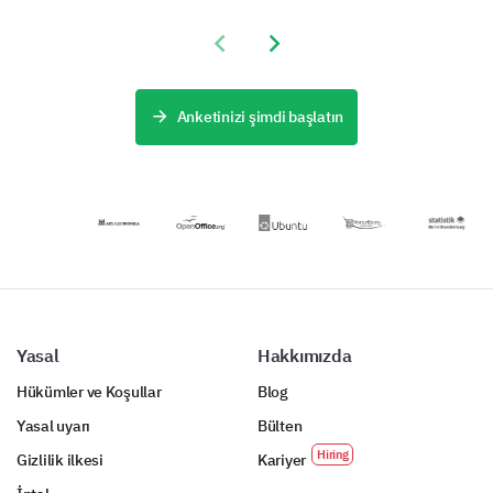
tercihlerini ve
deneyimleri
süreci için temel
ihtiyaçlarını
hakkında önemli
içgörüleri
Previous slide
Next slide
anlamanızı
verileri
toplamanıza
sağlar,
toplamanızı
yardımcı olur.
konaklama
sağlar ve
hizmetinizin
iyileştirme
Anketinizi şimdi başlatın
memnuniyetini
gerektiren
ve deneyimini
yönleri
nasıl
belirlemenize
artırabileceğinizi
yardımcı olur.
ortaya koyar.
Yasal
Hakkımızda
Hükümler ve Koşullar
Blog
Yasal uyarı
Bülten
Gizlilik ilkesi
Kariyer