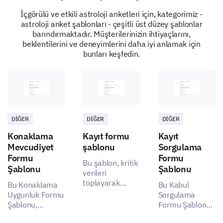
İçgörülü ve etkili astroloji anketleri için, kategorimiz -
astroloji anket şablonları - çeşitli üst düzey şablonlar
barındırmaktadır. Müşterilerinizin ihtiyaçlarını,
beklentilerini ve deneyimlerini daha iyi anlamak için
bunları keşfedin.
DIĞER
DIĞER
DIĞER
Konaklama
Kayıt formu
Kayıt
Mevcudiyet
şablonu
Sorgulama
Formu
Formu
Bu şablon, kritik
Şablonu
Şablonu
verileri
toplayarak
Bu Konaklama
Bu Kabul
paydaşların
Uygunluk Formu
Sorgulama
sorunlarını ele
Şablonu,
Formu Şablonu,
alarak daha
misafirlerinizin
başvuranların
etkili bir kabul