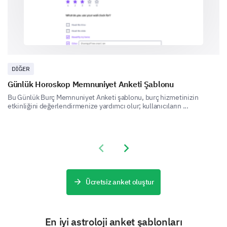
Let’s conclude by understanding your expectations
and what improvements can make your experience
even better.
Which one of these enhancements would you
prioritize most for our service?
DIĞER
Günlük Horoskop Memnuniyet Anketi Şablonu
More personalization
Bu Günlük Burç Memnuniyet Anketi şablonu, burç hizmetinizin
etkinliğini değerlendirmenize yardımcı olur; kullanıcıların ...
More detailed predictions
More interactive consultants
Previous slide
Next slide
Better mobile experience
Lower prices
Ücretsiz anket oluştur
En iyi astroloji anket şablonları