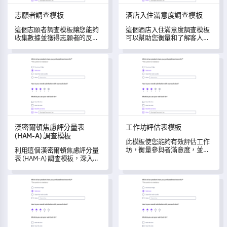
志願者調查模板
酒店入住滿意度調查模板
這個志願者調查模板讓您能夠
這個酒店入住滿意度調查模板
收集數據並獲得志願者的反
可以幫助您衡量和了解客人的
饋。
入住體驗，識別服務中的不足
之處，並發掘改進的空間以提
漢密爾頓焦慮評分量表 (HAM-A) 調查模板
工作坊評估表模板
升客人滿意度。
漢密爾頓焦慮評分量表
工作坊評估表模板
(HAM-A) 調查模板
此模板使您能夠有效評估工作
坊，衡量參與者滿意度，並了
利用這個漢密爾頓焦慮評分量
解改進的關鍵領域。
表 (HAM-A) 調查模板，深入了
解您的目標群體的心理健康。
客戶反饋模板
市場調查問卷範本