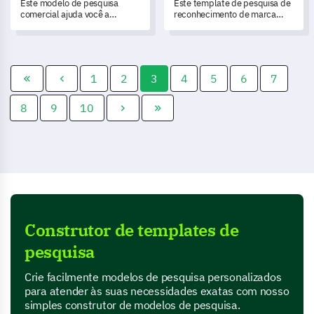
Este modelo de pesquisa
Este template de pesquisa de
comercial ajuda você a
reconhecimento de marca
capturar dados e entender as
ajuda você a medir e entender
necessidades e a satisfação do
as percepções e o
seu cliente.
reconhecimento do
consumidor em relação à sua
marca.
1
2
3
4
5
6
7
8
9
10
Construtor de templates de
pesquisa
Crie facilmente modelos de pesquisa personalizados
para atender às suas necessidades exatas com nosso
simples construtor de modelos de pesquisa.