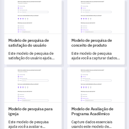
Modelo de pesquisa de satisfação do usuário
Modelo de pesquisa de concei
melhorias em seu local de
recursos do seu produto.
trabalho.
Modelo de pesquisa de
Modelo de pesquisa de
satisfação do usuário
conceito de produto
Este modelo de pesquisa de
Este modelo de pesquisa
satisfação do usuário ajuda
ajuda você a capturar dados
você a medir e entender as
para avaliar e entender as
experiências dos clientes e a
experiências dos usuários com
Modelo de pesquisa para igreja
Modelo de Avaliação de Prog
identificar áreas para melhoria
seu conceito de produto.
do serviço.
Modelo de pesquisa para
Modelo de Avaliação de
igreja
Programa Acadêmico
Este modelo de pesquisa
Capture dados essenciais
ajuda você a avaliar e
usando este modelo de