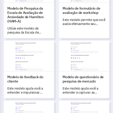
Modelo de Pesquisa da
Modelo de formulário de
Escala de Avaliação de
avaliação de workshop
Ansiedade de Hamilton
Este modelo permite que você
(HAM-A)
avalie efetivamente seu
workshop, meça a satisfação
Utilize este modelo de
dos participantes e entenda as
pesquisa da Escala de
principais áreas para
Avaliação de Ansiedade de
melhoria.
Hamilton (HAM-A) para obter
Modelo de feedback do cliente
Modelo de questionário de pe
uma compreensão abrangente
da saúde mental do seu
grupo-alvo.
Modelo de feedback do
Modelo de questionário de
cliente
pesquisa de mercado
Este modelo ajuda você a
Este modelo ajuda você a
entender e impulsionar
entender e capturar as
melhorias, capturando
necessidades e preferências
feedback detalhado dos
dos clientes para melhorar
Modelo de formulário de inscrição de voluntário
Modelo de Pesquisa B2C
clientes.
produtos e serviços.