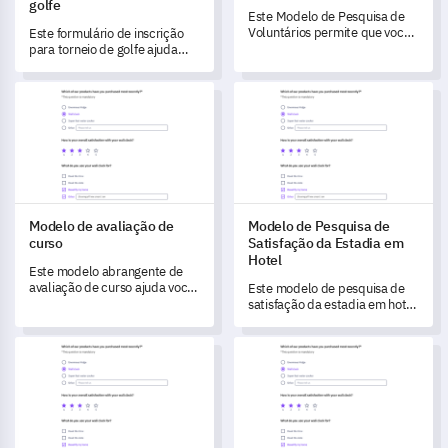
golfe
Este Modelo de Pesquisa de
Voluntários permite que você
Este formulário de inscrição
capture dados e obtenha
para torneio de golfe ajuda
feedback de seus voluntários.
você a capturar detalhes
essenciais dos participantes e
Modelo de avaliação de curso
Modelo de Pesquisa de Satisf
preferências de forma
eficiente.
Modelo de avaliação de
Modelo de Pesquisa de
curso
Satisfação da Estadia em
Hotel
Este modelo abrangente de
avaliação de curso ajuda você
Este modelo de pesquisa de
a capturar feedback
satisfação da estadia em hotel
detalhado dos alunos para
permite que você meça e
medir a eficácia do curso e
compreenda a experiência de
Modelo de Pesquisa da Escala de Avaliação de Ansiedade de
Modelo de formulário de aval
promover melhorias.
estadia dos seus hóspedes,
identifique lacunas em seus
serviços e descubra áreas
para melhorias que aumentem
a satisfação dos hóspedes.