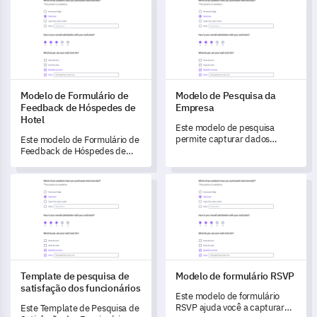
Modelo de Formulário de Feedback de Hóspedes de Hotel
Modelo de Pesquisa da Empre
clientes.
Modelo de Formulário de
Modelo de Pesquisa da
Feedback de Hóspedes de
Empresa
Hotel
Este modelo de pesquisa
permite capturar dados
Este modelo de Formulário de
cruciais, avaliar a qualidade
Feedback de Hóspedes de
do serviço e coletar insights
Hotel permite que você avalie
acionáveis dos stakeholders.
de forma abrangente a
Template de pesquisa de satisfação dos funcionários
Modelo de formulário RSVP
qualidade do serviço do seu
hotel, capturando as
experiências dos hóspedes
durante a estadia.
Template de pesquisa de
Modelo de formulário RSVP
satisfação dos funcionários
Este modelo de formulário
RSVP ajuda você a capturar
Este Template de Pesquisa de