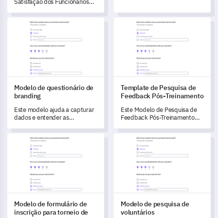
dados sobre presença,
Satisfação dos Funcionários
restrições alimentares e
ajuda a capturar feedbacks
preferências de atividades de
cruciais para entender e
Modelo de questionário de branding
Template de Pesquisa de Fee
forma eficiente.
transformar o ambiente de
trabalho.
Modelo de questionário de
Template de Pesquisa de
branding
Feedback Pós-Treinamento
Este modelo ajuda a capturar
Este Modelo de Pesquisa de
dados e entender as
Feedback Pós-Treinamento
percepções dos seus clientes
ajudará você a desbloquear
sobre a sua marca.
insights valiosos sobre a
Modelo de formulário de inscrição para torneio de golfe
Modelo de pesquisa de voluntá
eficácia das suas sessões de
treinamento.
Modelo de formulário de
Modelo de pesquisa de
inscrição para torneio de
voluntários