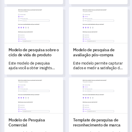
entender as necessidades e
avaliação de programa
níveis de satisfação da sua
acadêmico, projetado para
Modelo de pesquisa sobre o ciclo de vida do produto
Modelo de pesquisa de avalia
comunidade religiosa.
medir a satisfação das partes
interessadas e identificar
áreas de melhoria.
Modelo de pesquisa sobre o
Modelo de pesquisa de
ciclo de vida do produto
avaliação pós-compra
Este modelo de pesquisa
Este modelo permite capturar
ajuda você a obter insights
dados e medir a satisfação do
importantes sobre todo o ciclo
cliente após a compra,
de vida dos seus produtos,
ajudando a identificar áreas
Modelo de Pesquisa Comercial
Template de pesquisa de rec
transformando o feedback dos
para melhoria.
usuários em dados valiosos.
Modelo de Pesquisa
Template de pesquisa de
Comercial
reconhecimento de marca