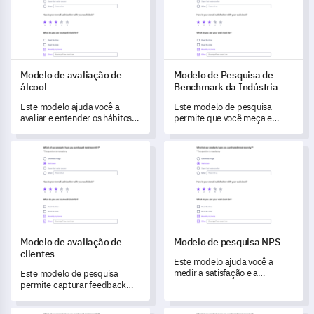
Modelo de avaliação de
Modelo de Pesquisa de
álcool
Benchmark da Indústria
Este modelo ajuda você a
Este modelo de pesquisa
avaliar e entender os hábitos e
permite que você meça e
atitudes em relação ao
avalie a posição da sua
consumo de álcool.
organização dentro da
Modelo de avaliação de clientes
Modelo de pesquisa NPS
indústria, desbloqueando
oportunidades de crescimento
e melhoria.
Modelo de avaliação de
Modelo de pesquisa NPS
clientes
Este modelo ajuda você a
medir a satisfação e a
Este modelo de pesquisa
lealdade do cliente por meio
permite capturar feedback
de perguntas perspicazes.
valioso para entender e medir
as experiências dos seus