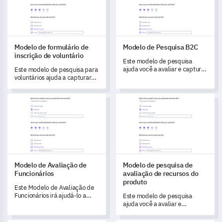
Modelo de formulário de
Modelo de Pesquisa B2C
inscrição de voluntário
Este modelo de pesquisa
ajuda você a avaliar e capturar
Este modelo de pesquisa para
dados sobre a satisfação do
voluntários ajuda a capturar
cliente e a identificar áreas
dados e avaliar potenciais
para melhoria.
voluntários de forma eficaz.
Modelo de Avaliação de Funcionários
Modelo de pesquisa de avaliaç
Modelo de Avaliação de
Modelo de pesquisa de
Funcionários
avaliação de recursos do
produto
Este Modelo de Avaliação de
Funcionários irá ajudá-lo a
Este modelo de pesquisa
obter feedback valioso e
ajuda você a avaliar e
entender as experiências dos
entender as experiências dos
funcionários para impulsionar
usuários com os últimos