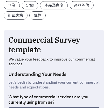
企業
定價
產品滿意度
產品評估
訂單表格
購物
Commercial Survey
template
We value your feedback to improve our commercial
services.
Understanding Your Needs
Let's begin by understanding your current commercial
needs and expectations.
What type of commercial services are you
currently using from us?