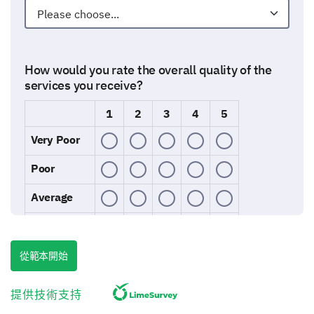
How would you rate the overall quality of the
services you receive?
1
2
3
4
5
Very Poor
Poor
Average
Good
Excellent
從範本開始
提供技術支持
How frequently do you use our commercial