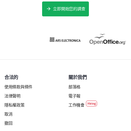
needs and expectations.
立即開始您的調查
Which additional services would you like us to
offer?
Advanced Analytics
AI and Machine Learning Solutions
Enhanced Customer Support
Business Consulting
合法的
關於我們
Other (please specify)
使用條款與條件
部落格
法律聲明
電子報
What improvements would you suggest for our
隱私權政策
工作機會
current services?
取消
撤回