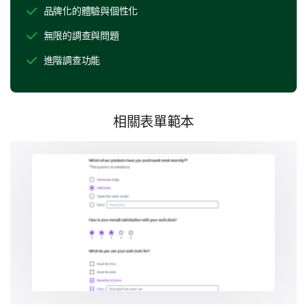
品牌化的體驗與個性化
Customer Service
無限的調查與問題
Technical Support
進階調查功能
Cost
Availability
相關表單範本
Reliability
Ease of Use
What challenges have you encountered while
using our services?
Poor Customer Service