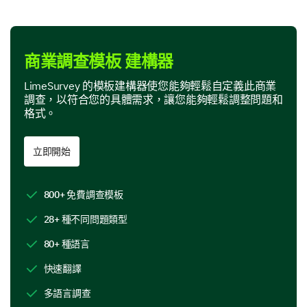
services?
Daily
商業調查模板 建構器
Weekly
LimeSurvey 的模板建構器使您能夠輕鬆自定義此商業
Monthly
調查，以符合您的具體需求，讓您能夠輕鬆調整問題和
格式。
Bi-Monthly
Yearly
立即開始
800+ 免費調查模板
Service Satisfaction
28+ 種不同問題類型
Share your thoughts on our service delivery and
performance.
80+ 種語言
Please rate your satisfaction with the following
快速翻譯
aspects of our service:
多語言調查
1
2
3
4
5