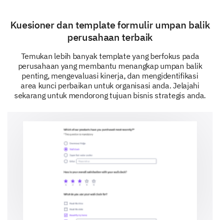
Kuesioner dan template formulir umpan balik
Unreliable Services
perusahaan terbaik
Temukan lebih banyak template yang berfokus pada
perusahaan yang membantu menangkap umpan balik
penting, mengevaluasi kinerja, dan mengidentifikasi
Difficult to Use
area kunci perbaikan untuk organisasi anda. Jelajahi
sekarang untuk mendorong tujuan bisnis strategis anda.
How likely are you to recommend our services
to a colleague?
1
2
3
4
5
6
7
8
9
1