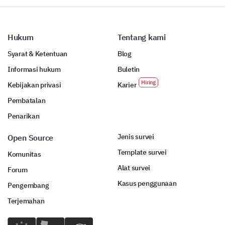
current services?
Hukum
Tentang kami
Syarat & Ketentuan
Blog
Informasi hukum
Buletin
How would the following potential changes
Kebijakan privasi
Karier
affect your usage of our services?
Pembatalan
Increase
Same
D
Penarikan
Lower Pricing
Jenis survei
Open Source
Faster Response Time
Template survei
Komunitas
Alat survei
More Service Options
Forum
Kasus penggunaan
Pengembang
Improved User Interface
Terjemahan
Additional Training and Support