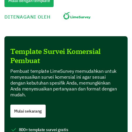
Excellent
Mulai dengan template
DITENAGANI OLEH
How frequently do you use our commercial
services?
Daily
Template Survei Komersial
Weekly
Pembuat
Monthly
Pembuat template LimeSurvey memudahkan untuk
menyesuaikan survei komersial ini agar sesuai
Bi-Monthly
dengan kebutuhan spesifik Anda, memungkinkan
Anda menyesuaikan pertanyaan dan format dengan
Yearly
mudah.
Service Satisfaction
Mulai sekarang
Share your thoughts on our service delivery and
performance.
800+ template survei gratis