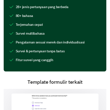
Please rate your satisfaction with the following
28+ jenis pertanyaan yang berbeda
aspects of our service:
80+ bahasa
1
2
3
4
5
Terjemahan cepat
Customer Service
Survei multibahasa
Technical Support
Pengalaman sesuai merek dan individualisasi
Cost
Survei & pertanyaan tanpa batas
Availability
Fitur survei yang canggih
Reliability
Ease of Use
Template formulir terkait
What challenges have you encountered while
using our services?