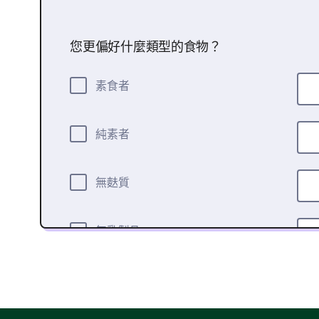
您更偏好什麼類型的食物？
素食者
純素者
無麩質
無乳製品
高蛋白