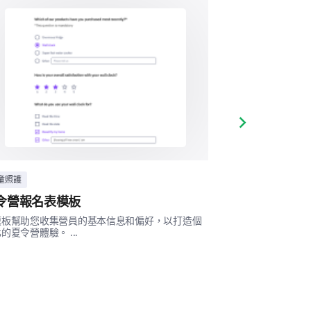
Next slide
童照護
註冊表格
令營報名表模板
會議註冊表格
模板幫助您收集營員的基本信息和偏好，以打造個
這個會議註冊表格
的夏令營體驗。 ...
確保所有參與者都能