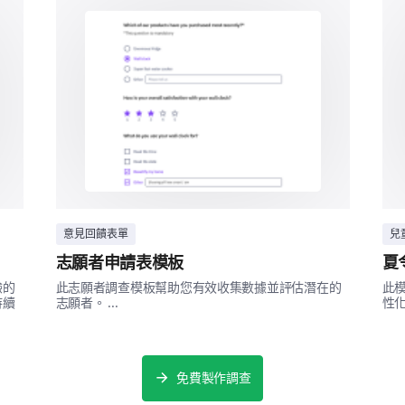
客戶服務
準時性
聚會活動具體細節
了解您對特定場合的偏好。
您在活動中首選的服務風格是什麼？
意見回饋表單
兒
志願者申請表模板
夏
驗的
此志願者調查模板幫助您有效收集數據並評估潛在的
此
持續
志願者。 ...
性化
您之前的餐飲經驗
免費製作調查