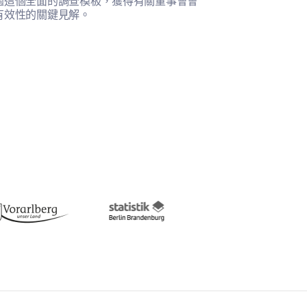
過這個全面的調查模板，獲得有關董事會會
這個餐飲偏好調
有效性的關鍵見解。
偏好和體驗的寶
間 選項