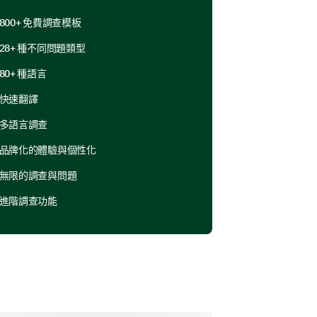
800+ 免費調查模板
28+ 種不同問題類型
80+ 種語言
快速翻譯
多語言調查
品牌化的體驗與個性化
不重要，10 - 最重要）
無限的調查與問題
進階調查功能
5
6
7
8
9
10