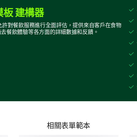
其他:
板 建構器
生成器允許對餐飲服務進行全面評估，提供來自客戶在食物
過去餐飲體驗等各方面的詳細數據和反饋。
餐飲質量
幫助我們提升餐飲服務的質量。
請評估每個餐飲服務方面對您的重要性（1 - 最
1
2
3
4
菜單多樣性
食物質量
相關表單範本
呈現方式