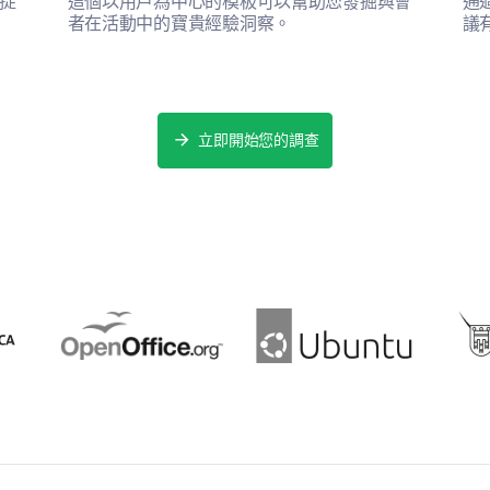
捉
這個以用戶為中心的模板可以幫助您發掘與會
通
您下一次計劃的活動是什麼時候？
者在活動中的寶貴經驗洞察。
議
打開 日期 / 時
日期格式 : 月月-日日-年年年年
格式：月月-日日-年年年年
立即開始您的調查
提供技術支持