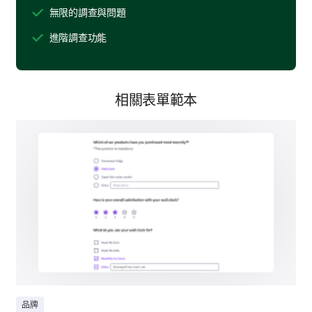
無限的調查與問題
您有多可能推薦我們品牌給朋友或同事？
進階調查功能
相關表單範本
情感聯結
我們對品牌如何在情感上與您產生共鳴感興趣。
請評價您對以下與我們品牌相關的陳述的一致
性。
1
2
3
4
5
我感到與品牌有個人聯繫
品牌與我的價值觀相符
該品牌引發了積極情緒
品牌