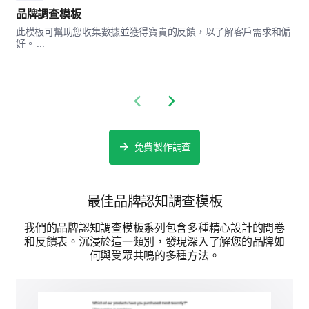
品牌調查模板
您能分享一個我們品牌對您產生積極影響或與
此模板可幫助您收集數據並獲得寶貴的反饋，以了解客戶需求和偏
您產生共鳴的具體例子嗎？
好。 ...
Previous slide
Next slide
未來展望
免費製作調查
讓我們展望未來，討論與我們品牌的關係。
您會考慮未來從我們品牌購買產品嗎？
最佳品牌認知調查模板
我們的品牌認知調查模板系列包含多種精心設計的問卷
是的
和反饋表。沉浸於這一類別，發現深入了解您的品牌如
何與受眾共鳴的多種方法。
不
請在此輸入您的留言: