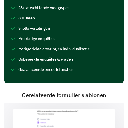
Beschikbaarheid en reactievermogen van
28+ verschillende vraagtypes
klantenservice
80+ talen
Snelle vertalingen
Meertalige enquêtes
Openbare aanbevelingen of recensies
Merkgerichte ervaring en individualisatie
Onbeperkte enquêtes & vragen
Geavanceerde enquêtefuncties
Hoe waarschijnlijk is het dat u ons merk
aanbeveelt aan een vriend of collega?
Gerelateerde formulier sjablonen
Emotionele Verbinding