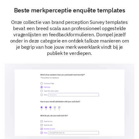
Beste merkperceptie enquête templates
Onze collectie van brand perception Survey templates
bevat een breed scala aan professioneel opgestelde
vragenlijsten en feedbackformulieren. Dompel jezelf
Toekomstige Vooruitzichten
onder in deze categorie en ontdek talloze manieren om
Laten we vooruitkijken en de toekomstige relatie met
je begrip van hoe jouw merk weerklank vindt bij je
ons merk bespreken.
publiek te verdiepen.
Zou u in de toekomst overwegen om bij ons
merk te kopen?
Ja
Nee
Vul hier uw opmerkingen in: