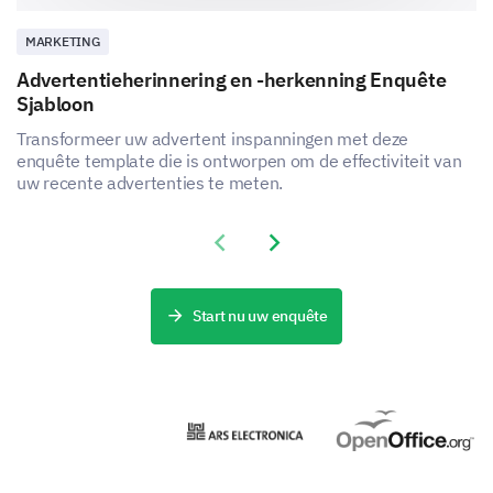
MARKETING
Advertentieherinnering en -herkenning Enquête
Hoe voorziet u dat uw gebruik van de
Sjabloon
producten/diensten van ons merk in het
Transformeer uw advertent inspanningen met deze
komende jaar zal veranderen?
enquête template die is ontworpen om de effectiviteit van
uw recente advertenties te meten.
Toenemend
Zelfde
Afnemend
Voorbeeld A
Previous slide
Next slide
Voorbeeld B
Start nu uw enquête
Voorbeeld C