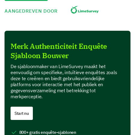
Vertrouwen in Ons Merk
Inzicht in uw vertrouwen in ons merk is de kern van
AANGEDREVEN DOOR
dit segment.
Welke aspecten van ons merk creëren
vertrouwen voor u? (Selecteer alles wat van
toepassing is en geef commentaar als dat
Merk Authenticiteit Enquête
nodig is.)
Sjabloon Bouwer
Merkenhistorie en toewijding aan kwaliteit
De sjabloonmaker van LimeSurvey maakt het
eenvoudig om specifieke, intuïtieve enquêtes zoals
deze te creëren en biedt gebruiksvriendelijke
platforms voor interactie met het publiek en
gegevensverzameling met betrekking tot
merkperceptie.
Positieve ervaringen met de producten of
diensten van het merk
Start nu
800+ gratis enquête-sjablonen