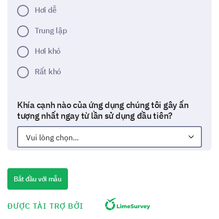
Hơi dễ
Trung lập
Hơi khó
Rất khó
Khía cạnh nào của ứng dụng chúng tôi gây ấn
tượng nhất ngay từ lần sử dụng đầu tiên?
Khác:
Bắt đầu với mẫu
Sử dụng hàng ngày và tính năng
ĐƯỢC TÀI TRỢ BỞI