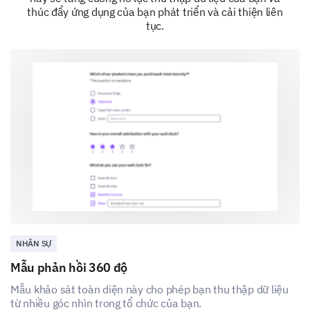
thúc đẩy ứng dụng của bạn phát triển và cải thiện liên
tục.
Vấn đề 2
Vấn đề 3
Vấn đề 4
NHÂN SỰ
Mẫu phản hồi 360 độ
Suy nghĩ cuối cùng
Mẫu khảo sát toàn diện này cho phép bạn thu thập dữ liệu
từ nhiều góc nhìn trong tổ chức của bạn.
Chúng tôi gần hoàn thành. Chỉ một số câu hỏi cuối