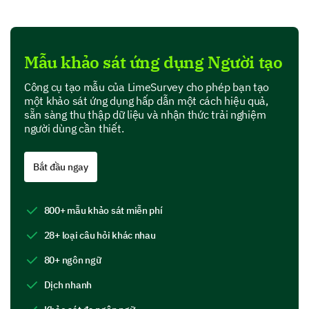
Trải nghiệm hàng ngày của bạn khi sử dụng tính năng
của ứng dụng chúng tôi và phản hồi của bạn về nó.
Bạn sử dụng phần mềm ứng dụng của chúng tôi
bao nhiêu lần?
Mẫu khảo sát ứng dụng Người tạo
Công cụ tạo mẫu của LimeSurvey cho phép bạn tạo
Hàng ngày
Hàng tuần
một khảo sát ứng dụng hấp dẫn một cách hiệu quả,
sẵn sàng thu thập dữ liệu và nhận thức trải nghiệm
Hàng tháng
Thỉnh thoảng
người dùng cần thiết.
Hiếm khi
Bắt đầu ngay
Bạn đã sử dụng các tính năng sau của ứng dụng
800+ mẫu khảo sát miễn phí
chúng tôi chưa?
28+ loại câu hỏi khác nhau
Có
Không chắc
Không
80+ ngôn ngữ
Tính năng 1
Dịch nhanh
Tính năng 2