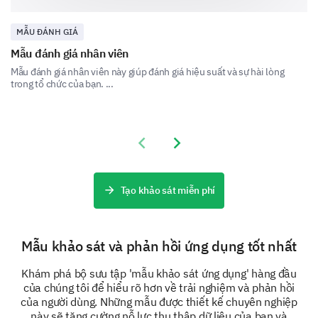
Thiết kế
MẪU ĐÁNH GIÁ
Mẫu đánh giá nhân viên
Mẫu đánh giá nhân viên này giúp đánh giá hiệu suất và sự hài lòng
trong tổ chức của bạn. ...
Hiệu suất
Previous slide
Next slide
Hỗ trợ khách hàng
Tạo khảo sát miễn phí
Mẫu khảo sát và phản hồi ứng dụng tốt nhất
Nếu bạn gặp bất kỳ vấn đề nào, vui lòng ghi rõ
Khám phá bộ sưu tập 'mẫu khảo sát ứng dụng' hàng đầu
chúng ở đây:
của chúng tôi để hiểu rõ hơn về trải nghiệm và phản hồi
của người dùng. Những mẫu được thiết kế chuyên nghiệp
Vấn đề 1
này sẽ tăng cường nỗ lực thu thập dữ liệu của bạn và