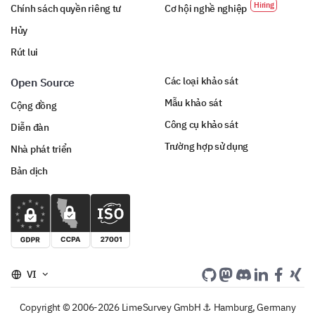
Chính sách quyền riêng tư
Cơ hội nghề nghiệp
Hủy
Khác:
Rút lui
Các loại khảo sát
Open Source
Mẫu khảo sát
Cộng đồng
Công cụ khảo sát
Diễn đàn
Trường hợp sử dụng
Nhà phát triển
Vui lòng chia sẻ bất kỳ nhận xét, gợi ý hoặc suy
Bản dịch
nghĩ nào khác về phần mềm ứng dụng của
chúng tôi.
VI
Copyright © 2006-2026 LimeSurvey GmbH ⚓ Hamburg, Germany