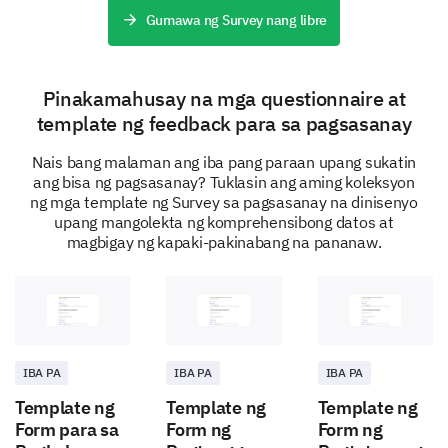
Gumawa ng Survey nang libre
Suggestion Box
We highly value your suggestions and ideas for
Pinakamahusay na mga questionnaire at
improvement.
template ng feedback para sa pagsasanay
Please share any suggestions you have that
Nais bang malaman ang iba pang paraan upang sukatin
could improve future training sessions.
ang bisa ng pagsasanay? Tuklasin ang aming koleksyon
ng mga template ng Survey sa pagsasanay na dinisenyo
upang mangolekta ng komprehensibong datos at
magbigay ng kapaki-pakinabang na pananaw.
Wrap Up
Just a couple of more general questions before we
IBA PA
IBA PA
IBA PA
finish.
Template ng
Template ng
Template ng
Would you attend more trainings from us in the
Form para sa
Form ng
Form ng
future?