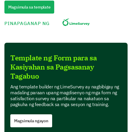
One Step Deeper
Magsimula sa template
Let’s progress to some more detailed questions
related to the content and delivery of the training.
PINAPAGANAP NG
Please rate the quality of the following based
on your experience:
Options:
Template ng Form para sa
- Poor
Kasiyahan sa Pagsasanay
- Below Average
- Average
Tagabuo
- Good
Ang template builder ng LimeSurvey ay nagbibigay ng
- Excellent
madaling paraan upang magdisenyo ng mga form ng
satisfaction survey na partikular na nakatuon sa
1
2
3
pagkuha ng feedback sa mga sesyon ng training.
Quality of the training materials
Magsimula ngayon
The trainer's knowledge on the subject