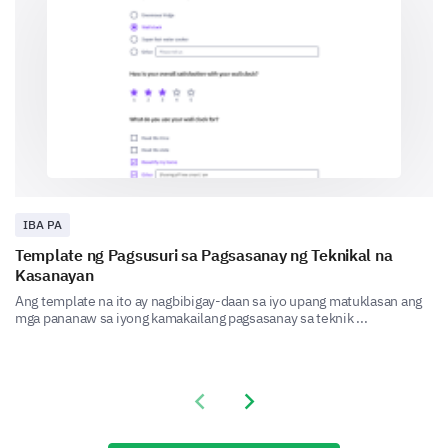
Pace was too slow
None
IBA PA
Template ng Pagsusuri sa Pagsasanay ng Teknikal na
Kasanayan
Ang template na ito ay nagbibigay-daan sa iyo upang matuklasan ang
mga pananaw sa iyong kamakailang pagsasanay sa teknik ...
Are there any topics or issues you wished were
covered more extensively?
Previous slide
Next slide