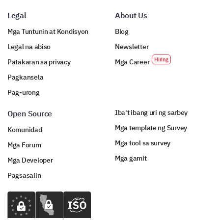
Legal
About Us
Mga Tuntunin at Kondisyon
Blog
Legal na abiso
Newsletter
Patakaran sa privacy
Mga Career
Pagkansela
Pag-urong
Iba't ibang uri ng sarbey
Open Source
Mga template ng Survey
Komunidad
Mga tool sa survey
Mga Forum
Mga gamit
Mga Developer
Pagsasalin