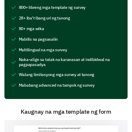
The trainer's presentation skills
800+ libreng mga template ng survey
28+ iba't ibang uri ng tanong
Did you encounter any issues during the
80+ mga wika
training?
Mabilis na pagsasalin
Technical issues
Multilingual na mga survey
Naka-align sa tatak na karanasan at indibidwal na
pagpapasadya
Walang limitasyong mga survey at tanong
Content was hard to understand
Mababang advanced na tampok ng survey
Kaugnay na mga template ng form
Pace was too fast