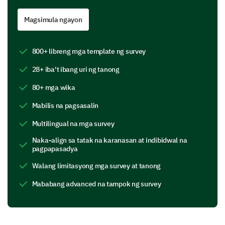
Magsimula ngayon
1
2
3
4
Cleanliness of the facility
800+ libreng mga template ng survey
Safety measures in place
28+ iba't ibang uri ng tanong
Accessibility of the facility
80+ mga wika
Inclusiveness of the environment
Mabilis na pagsasalin
Multilingual na mga survey
Program Activities
Naka-align sa tatak na karanasan at indibidwal na
pagpapasadya
Please share your thoughts about the activities
Walang limitasyong mga survey at tanong
offered in our after-school program.
Mababang advanced na tampok ng survey
Which activities have your child participated
in? Please rate each activity for its helpfulness.
Arts and Crafts