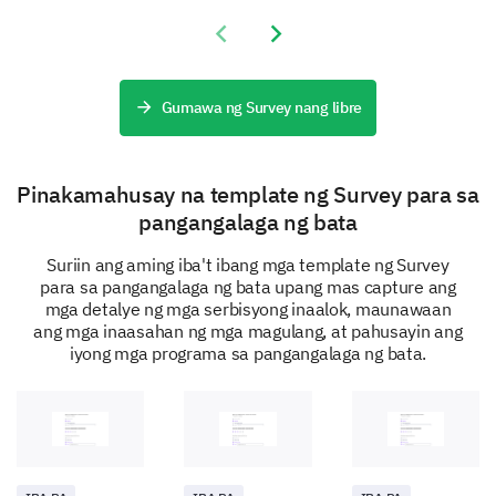
Homework Assistance
Previous slide
Next slide
Gumawa ng Survey nang libre
Are there any additional activities you would
Pinakamahusay na template ng Survey para sa
like to see in our program? If yes, please
pangangalaga ng bata
specify.
Suriin ang aming iba't ibang mga template ng Survey
Yes
Uncertain
No
para sa pangangalaga ng bata upang mas capture ang
mga detalye ng mga serbisyong inaalok, maunawaan
ang mga inaasahan ng mga magulang, at pahusayin ang
iyong mga programa sa pangangalaga ng bata.
Program Staff
We would love to learn more about your impressions
of our staff.