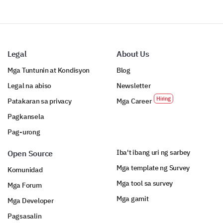
Communication and Feedback
kritikal na datos.
kasiyahan at
pagbutihin.
karanasan ng
Please help us understand how well we are keeping
iyong serbisyo
you informed and addressing your feedback.
sa tirahan.
Please rate your satisfaction with the following
Legal
About Us
aspects
Mga Tuntunin at Kondisyon
Blog
1 (Very dissatisfied)
Legal na abiso
Newsletter
2
Patakaran sa privacy
Mga Career
3
4
Pagkansela
5 (Very satisfied)
Pag-urong
1
Iba't ibang uri ng sarbey
Open Source
Mga template ng Survey
Komunidad
Frequency of communication from the program
Mga tool sa survey
Mga Forum
Clarity of communication
Mga gamit
Mga Developer
Responsiveness to your feedback and concerns
Pagsasalin