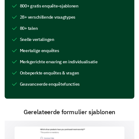
800+ gratis enquête-sjablonen
28+ verschillende vraagtypes
Did you encounter any issues during the
training?
80+ talen
Snelle vertalingen
Technical issues
Meertalige enquêtes
Merkgerichte ervaring en individualisatie
Onbeperkte enquêtes & vragen
Content was hard to understand
Geavanceerde enquêtefuncties
Gerelateerde formulier sjablonen
Pace was too fast