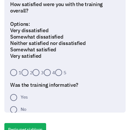
How satisfied were you with the training
overall?
Options:
Very dissatisfied
Somewhat dissatisfied
Neither satisfied nor dissatisfied
Somewhat satisfied
Very satisfied
1
2
3
4
5
Was the training informative?
Yes
No
One Step Deeper
Begin met sjabloon