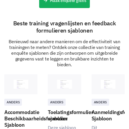
Maak enquête gratis
Suggestion Box
We highly value your suggestions and ideas for
Beste training vragenlijsten en feedback
improvement.
formulieren sjablonen
Please share any suggestions you have that
Benieuwd naar andere manieren om de effectiviteit van
could improve future training sessions.
trainingen te meten? Ontdek onze collectie van training
enquête sjablonen die zijn ontworpen om uitgebreide
gegevens vast te leggen en bruikbare inzichten te
bieden.
Wrap Up
Just a couple of more general questions before we
ANDERS
ANDERS
ANDERS
finish.
Accommodatie
Toelatingsformulier
Aanmeldingsfor
Would you attend more trainings from us in the
Beschikbaarheidsformulier
sjabloon
Sjabloon
future?
Sjabloon
Deze sjabloon
Dit