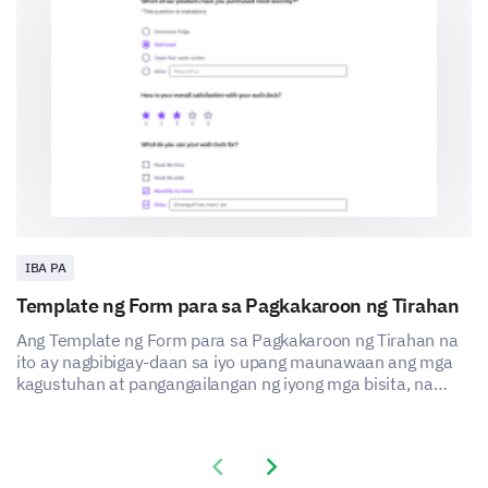
Have you filed a complaint about this issue
before?
Yes
No
If yes, please provide the complaint reference
number (if known).
IBA PA
Template ng Form para sa Pagkakaroon ng Tirahan
Ang Template ng Form para sa Pagkakaroon ng Tirahan na
Can you provide any additional information
ito ay nagbibigay-daan sa iyo upang maunawaan ang mga
about the actions taken or not taken in
kagustuhan at pangangailangan ng iyong mga bisita, na
response to your prior complaint that may
nagpapakita kung paano mo mapapabuti ang kasiyahan at
assist us in handling your complaint?
karanasan ng iyong serbisyo sa tirahan.
Previous slide
Next slide