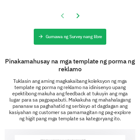
in the complaint.
Previous slide
Next slide
Emergency Department
Radiology
Gumawa ng Survey nang libre
Outpatient Clinics
Intensive Care Unit
Pinakamahusay na mga template ng porma ng
Pharmacy
reklamo
If yes, please provide the staff member’s name
Tuklasin ang aming magkakaibang koleksyon ng mga
and title (if known).
template ng porma ng reklamo na idinisenyo upang
epektibong makuha ang feedback at tukuyin ang mga
lugar para sa pagpapabuti. Makakuha ng mahahalagang
pananaw sa paghahatid ng serbisyo at dagdagan ang
kasiyahan ng customer sa pamamagitan ng pag-explore
Complaint resolution and follow up
ng higit pang mga template sa kategoryang ito.
We are committed to resolving your issues and
improving your experience.