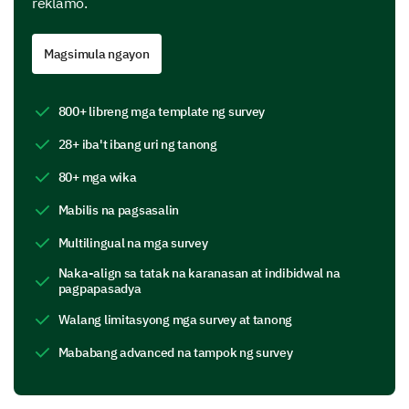
reklamo.
with the service received?
Magsimula ngayon
800+ libreng mga template ng survey
Please rate the following aspects of our
services from 1(very poor) to 10(excellent)
28+ iba't ibang uri ng tanong
80+ mga wika
1
2
3
4
5
Mabilis na pagsasalin
Quality of Care
Multilingual na mga survey
Communication of Staff
Naka-align sa tatak na karanasan at indibidwal na
Privacy
pagpapasadya
Walang limitasyong mga survey at tanong
Cleanliness
Mababang advanced na tampok ng survey
Waiting Times