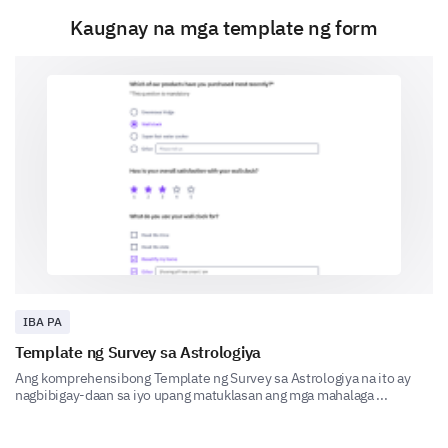
Your Complaints
Kaugnay na mga template ng form
Please share any concerns or complaints that you
have about our hospital services.
Please provide a detailed description of your
complaint. Be as specific as you can to help us
understand your concern better.
Does your complaint involve a specific
IBA PA
department or staff member?
Template ng Survey sa Astrologiya
Ang komprehensibong Template ng Survey sa Astrologiya na ito ay
Yes
No
nagbibigay-daan sa iyo upang matuklasan ang mga mahalaga ...
If yes, please select the department(s) involved