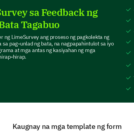
Survey sa Feedback ng
Specific Aspects of Programs
 Bata Tagabuo
Now, let's delve into specific aspects of our pro
upon.
der ng LimeSurvey ang proseso ng pagkolekta ng
sa pag-unlad ng bata, na nagpapahintulot sa iyo
Are there specific aspects of our programs 
ograma at mga antas ng kasiyahan ng mga
improvement? Please explain in detail.
irap-hirap.
Which mechanisms of communication betwe
parents do you find most effective?
Kaugnay na mga template ng form
Email