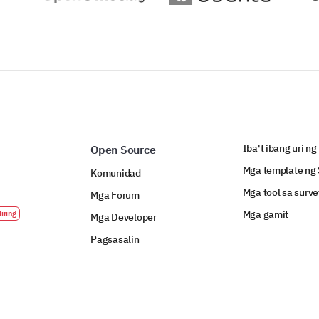
Iba't ibang uri ng
Open Source
Mga template ng 
Komunidad
Mga tool sa surve
Mga Forum
Mga gamit
Mga Developer
Pagsasalin