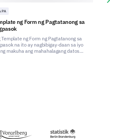
Next slide
A PA
IBA PA
mplate ng Form ng Pagtatanong sa
Template para
gpasok
Programa Pag
 Template ng Form ng Pagtatanong sa
Ang template na
pasok na ito ay nagbibigay-daan sa iyo
makuha ang ko
ng makuha ang mahahalagang datos
tungkol sa kasi
gkol sa mga karanasan ng aplikante,
estudyante sa 
utulong upang matukoy ang mga aspeto
paaralan.
dapat pagbutihin.