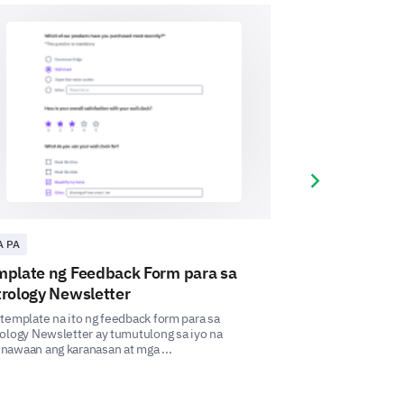
Next slide
A PA
IBA PA
mplate ng Feedback Form para sa
Template ng P
rology Newsletter
Astrologiya
template na ito ng feedback form para sa
Ang template na it
ology Newsletter ay tumutulong sa iyo na
Astrologiya ay nag
awaan ang karanasan at mga ...
ang bisa ng iyong nil
ms. Your suggestions are valuable to