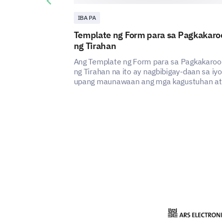
Previous slide
IBA PA
Template ng Form para sa Pagkakaro
ng Tirahan
Ang Template ng Form para sa Pagkakaroo
ng Tirahan na ito ay nagbibigay-daan sa iyo
upang maunawaan ang mga kagustuhan at
pangangailangan ng iyong mga bisita, na
nagpapakita kung paano mo mapapabuti a
kasiyahan at karanasan ng iyong serbisyo 
tirahan.