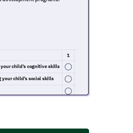
1
2
3
4
5
your child's cognitive skills
your child's social skills