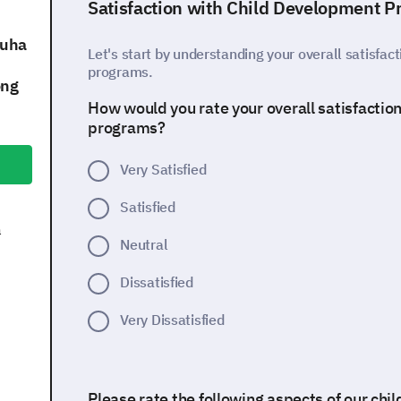
a
Satisfaction with Child Development 
kuha
Let's start by understanding your overall satisfac
programs.
ong
How would you rate your overall satisfactio
programs?
Very Satisfied
Satisfied
a
Neutral
Dissatisfied
Very Dissatisfied
Please rate the following aspects of our ch