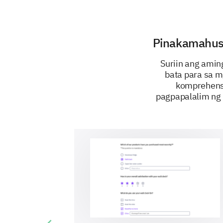
Pinakamahusa
Suriin ang ami
bata para sa m
komprehensi
pagpapalalim ng