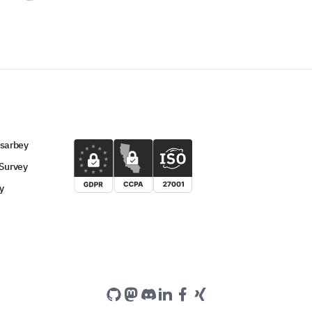
 sarbey
Survey
y