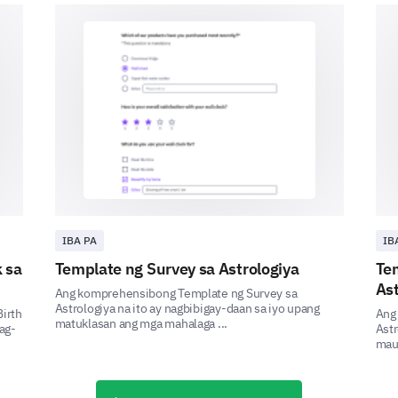
Phone Calls
Text Messages
Parent Portal Website
Face-to-face meetings
IBA PA
IB
 sa
Template ng Survey sa Astrologiya
Te
Ast
Ang komprehensibong Template ng Survey sa
Astrologiya na ito ay nagbibigay-daan sa iyo upang
Birth
Ang 
Suggestions for Improvement
matuklasan ang mga mahalaga ...
ag-
Astr
maun
We are constantly striving to enhance our progra
us.