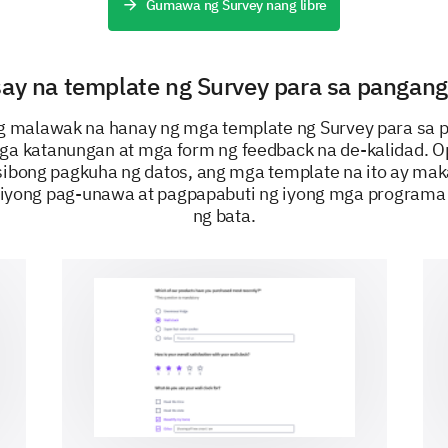
Gumawa ng Survey nang libre
Do you have any suggestions or innovative 
programs further?
y na template ng Survey para sa pangang
ng malawak na hanay ng mga template ng Survey para sa 
ga katanungan at mga form ng feedback na de-kalidad. O
bong pagkuha ng datos, ang mga template na ito ay mak
 iyong pag-unawa at pagpapabuti ng iyong mga programa
ng bata.
Would you recommend our child developmen
Plea
Yes
No