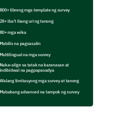
800+ libreng mga template ng survey
28+ iba't ibang uri ng tanong
grams that you think we can improve
80+ mga wika
Mabilis na pagsasalin
that you think need
Multilingual na mga survey
Naka-align sa tatak na karanasan at
indibidwal na pagpapasadya
Walang limitasyong mga survey at tanong
Mababang advanced na tampok ng survey
en the program staff and