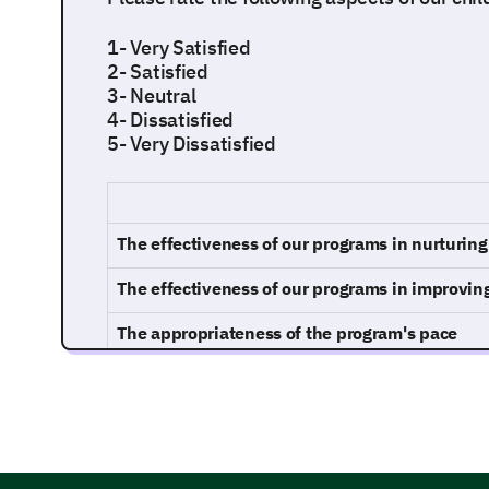
1- Very Satisfied
2- Satisfied
3- Neutral
4- Dissatisfied
5- Very Dissatisfied
The effectiveness of our programs in nurturing 
The effectiveness of our programs in improving 
The appropriateness of the program's pace
The competency of our instructors
The value for money of our services