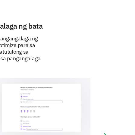
ideas on how we can improve our
alaga ng bata
pangangalaga ng
ptimize para sa
atutulong sa
 sa pangangalaga
t programs to other families?
se enter your comment here: