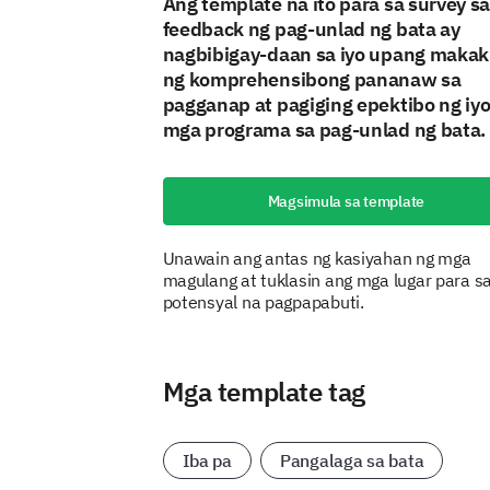
Ang template na ito para sa survey s
feedback ng pag-unlad ng bata ay
nagbibigay-daan sa iyo upang maka
ng komprehensibong pananaw sa
pagganap at pagiging epektibo ng iy
mga programa sa pag-unlad ng bata.
Magsimula sa template
Unawain ang antas ng kasiyahan ng mga
magulang at tuklasin ang mga lugar para s
potensyal na pagpapabuti.
Mga template tag
Iba pa
Pangalaga sa bata