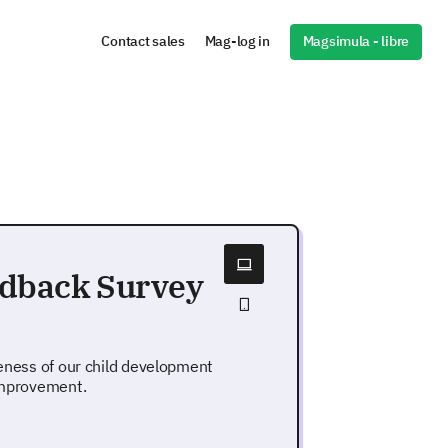
Magsimula - libre
Contact sales
Mag-log in
edback Survey
veness of our child development
 improvement.