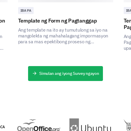
PINAPAGANAP NG
IBA PA
IB
on
Template ng Form ng Pagtanggap
Te
Pa
Ang template na ito ay tumutulong sa iyo na
mangolekta ng mahahalagang impormasyon
n
Ang
para sa mas epektibong proseso ng
Pag
pagtanggap, na tumutugon sa mga suliranin ng
upa
mga stakeholder sa pamamagitan ng pagkuha
tun
ng kritikal na datos.
ng
tum
sa
na 
Simulan ang iyong Survey ngayon