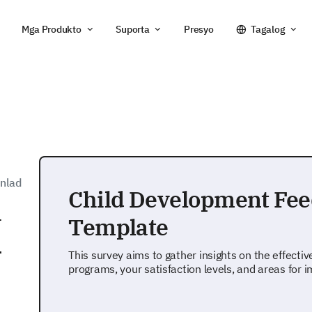
Mga Produkto
Suporta
Presyo
Tagalog
unlad
Child Development Fe
y
Template
-
This survey aims to gather insights on the effecti
programs, your satisfaction levels, and areas for