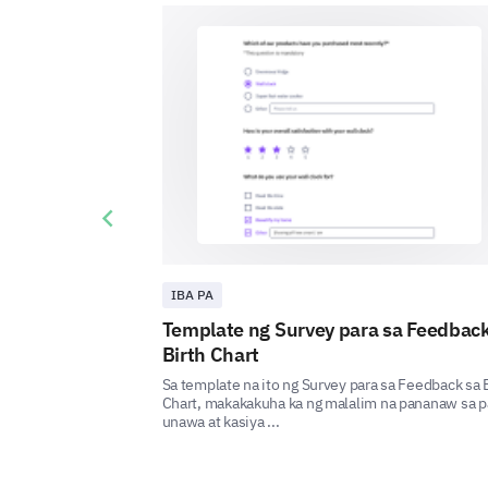
Previous slide
IBA PA
Template ng Survey para sa Feedback
Birth Chart
Sa template na ito ng Survey para sa Feedback sa 
Chart, makakakuha ka ng malalim na pananaw sa p
unawa at kasiya ...