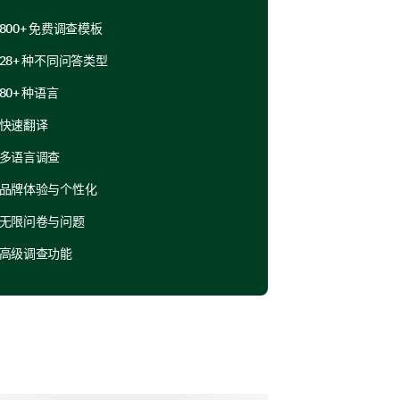
进？请详细说明。
800+ 免费调查模板
28+ 种不同问答类型
80+ 种语言
快速翻译
多语言调查
制中，哪些最有效？
品牌体验与个性化
无限问卷与问题
高级调查功能