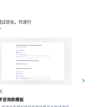
？
此发表评论:
经过优化，可进行
。
Next slide
他
其他
学咨询表模板
课后项目满意