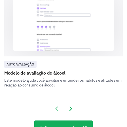
Assessing Your Mental Drain
This section provides insights into feelings of
exhaustion and helplessness.
How frequently over the past month have you
felt so emotionally drained that you couldn't do
anything?
All of the time
AUTOAVALIAÇÃO
Some of the time
Modelo de avaliação de álcool
Este modelo ajuda você a avaliar e entender os hábitos e atitudes em
Occasionally
relação ao consumo de álcool. ...
Rarely
Not at all
Previous slide
Next slide