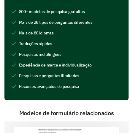
In the past month, how often have you felt
800+ modelos de pesquisa gratuitos
happy?
Mais de 28 tipos de perguntas diferentes
All of the time
Mais de 80 idiomas
Some of the time
Traduções rápidas
Occasionally
Pesquisas multilíngues
Experiência de marca e individualização
Rarely
Pesquisas e perguntas ilimitadas
None of the time
Recursos avançados de pesquisa
Please enter your comment here:
Modelos de formulário relacionados