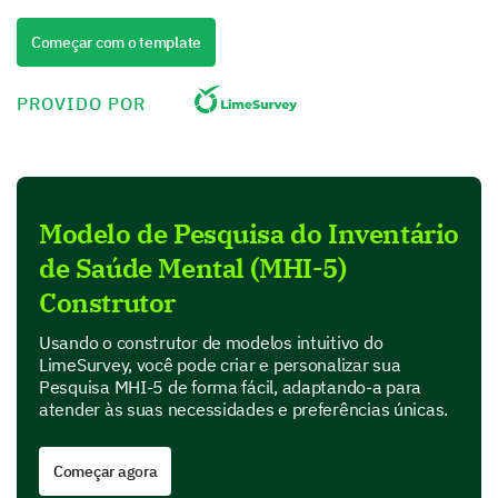
Começar com o template
State of Your Mind
The following questions evaluate your levels of
PROVIDO POR
happiness and sadness.
How often have you felt so low in the past
month that nothing could cheer you up?
Modelo de Pesquisa do Inventário
1
2
3
4
5
de Saúde Mental (MHI-5)
Almost all the time
Construtor
Very often
Usando o construtor de modelos intuitivo do
Sometimes
LimeSurvey, você pode criar e personalizar sua
Pesquisa MHI-5 de forma fácil, adaptando-a para
Rarely
atender às suas necessidades e preferências únicas.
Not at all
Começar agora