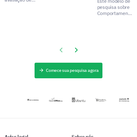
Este modelo de
hábitos e
álcool ajuda
pesquisa sobre
atitudes em
você a obter
Comportamento
relação ao
insights sobre
de Consumo de
consumo de
os hábitos de
Álcool permite
álcool.
consumo de
que você
álcool.
desbloqueie
insights críticos
Previous slide
Next slide
sobre os
padrões e
atitudes de
consumo de
Comece sua pesquisa agora
bebidas
alcoólicas entre
adultos.
Aviso legal
Sobre nós