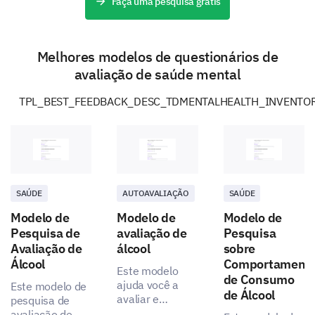
Over the past month, have you felt hopeless?
Faça uma pesquisa grátis
Yes
Uncertain
No
Melhores modelos de questionários de
avaliação de saúde mental
TPL_BEST_FEEDBACK_DESC_TDMENTALHEALTH_INVENTO
SAÚDE
AUTOAVALIAÇÃO
SAÚDE
Modelo de
Modelo de
Modelo de
Pesquisa de
avaliação de
Pesquisa
Avaliação de
álcool
sobre
Álcool
Comportament
Este modelo
de Consumo
ajuda você a
Este modelo de
de Álcool
avaliar e
pesquisa de
entender os
avaliação de