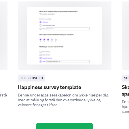
All of the time
Some of the time
Occasionally
Rarely
Not at all
Over the past month, have you felt hopeless
TILFREDSHED
SU
Happiness survey template
Ska
Yes
sp
rstå
Denne undersøgelsesskabelon om lykke hjælper dig
med at måle og forstå den overordnede lykke og
Den
velvære for øget tilfred ...
hjæl
sund
DREVET AF