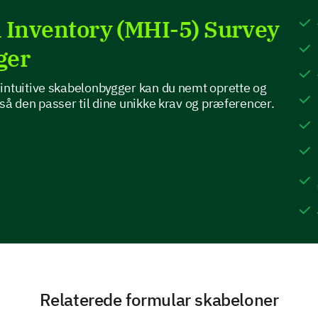
Plea
All of the time
 Inventory (MHI-5) Survey
Some of the time
ger
Occasionally
intuitive skabelonbygger kan du nemt oprette og
så den passer til dine unikke krav og præferencer.
Rarely
None of the time
Assessing Your Mental Drain
This section provides insights into feelings of ex
How frequently over the past month have you
that you couldn't do anything?
Relaterede formular skabeloner