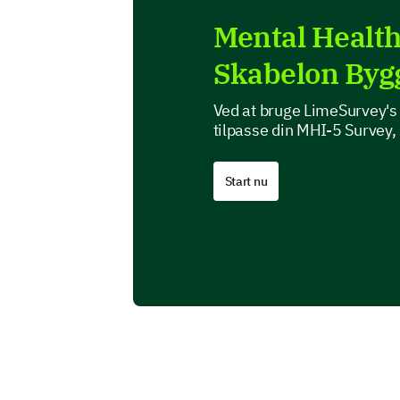
Mental Health
Skabelon Byg
Ved at bruge LimeSurvey's 
tilpasse din MHI-5 Survey, 
Start nu