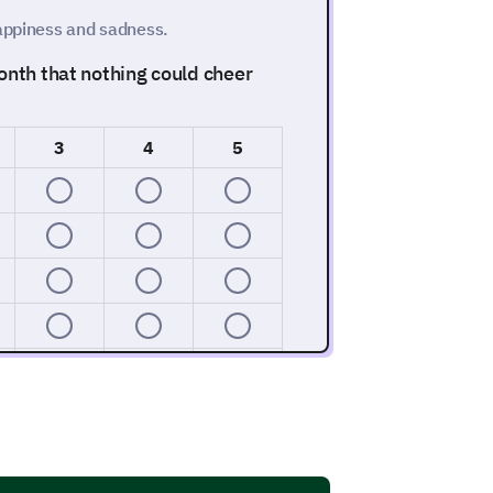
happiness and sadness.
onth that nothing could cheer
3
4
5
happy?