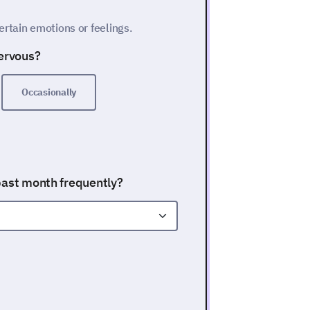
rtain emotions or feelings.
nervous?
Occasionally
past month frequently?