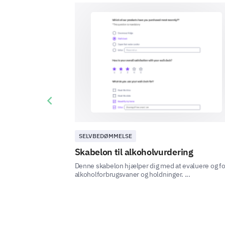
Previous slide
SELVBEDØMMELSE
Skabelon til alkoholvurdering
Denne skabelon hjælper dig med at evaluere og fo
alkoholforbrugsvaner og holdninger. ...