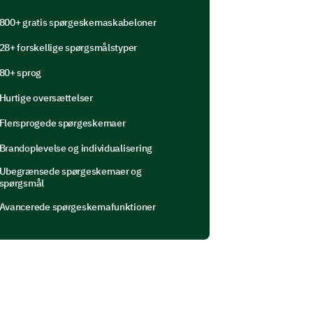
se enter your comment here:
800+ gratis spørgeskemaskabeloner
28+ forskellige spørgsmålstyper
80+ sprog
Hurtige oversættelser
Flersprogede spørgeskemaer
Brandoplevelse og individualisering
Ubegrænsede spørgeskemaer og
spørgsmål
Avancerede spørgeskemafunktioner
haustion and helplessness.
 felt so emotionally drained