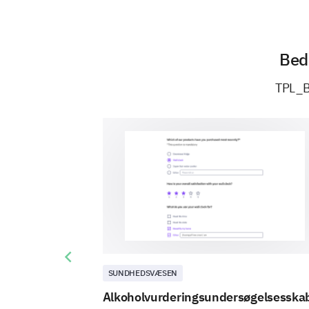
Bed
TPL_
Previous slide
SUNDHEDSVÆSEN
Alkoholvurderingsundersøgelsesska