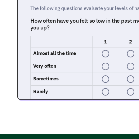
The following questions evaluate your levels of 
How often have you felt so low in the past m
you up?
1
2
Almost all the time
Very often
Sometimes
Rarely
Not at all
In the past month, how often have you felt 