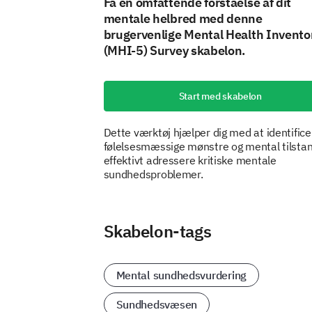
Få en omfattende forståelse af dit
mentale helbred med denne
brugervenlige Mental Health Invento
(MHI-5) Survey skabelon.
Start med skabelon
Dette værktøj hjælper dig med at identifice
følelsesmæssige mønstre og mental tilstan
effektivt adressere kritiske mentale
sundhedsproblemer.
Skabelon-tags
Mental sundhedsvurdering
Sundhedsvæsen