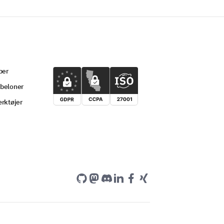
per
beloner
rktøjer