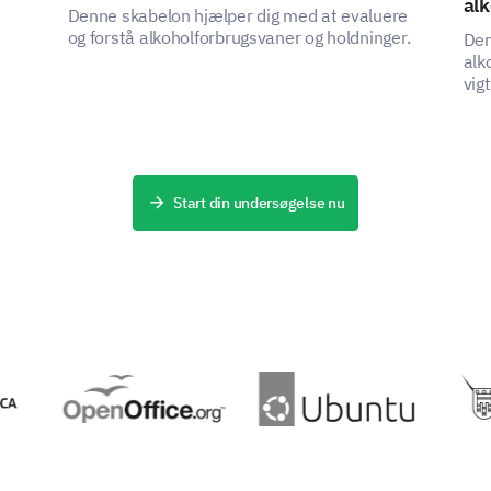
alk
Denne skabelon hjælper dig med at evaluere
og forstå alkoholforbrugsvaner og holdninger.
Den
alk
vig
hol
Start din undersøgelse nu