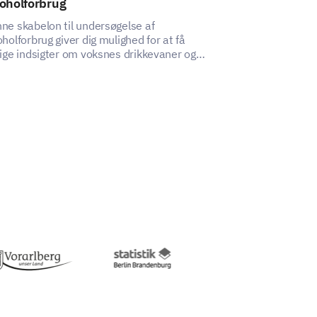
oholforbrug
Forstå omfanget 
alkoholforbrug
ne skabelon til undersøgelse af
Alkoholafhængi
oholforbrug giver dig mulighed for at få
tige indsigter om voksnes drikkevaner og
dninger.