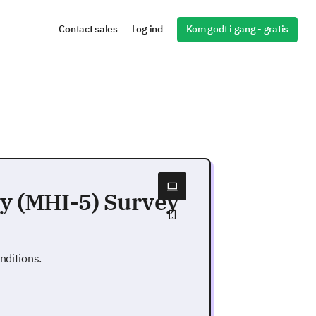
Kom godt i gang - gratis
Contact sales
Log ind
y (MHI-5) Survey
nditions.