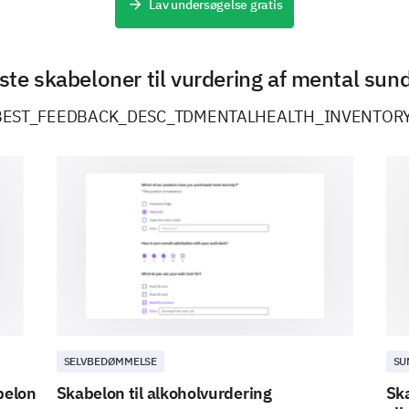
Lav undersøgelse gratis
ste skabeloner til vurdering af mental sun
BEST_FEEDBACK_DESC_TDMENTALHEALTH_INVENTOR
SELVBEDØMMELSE
SU
belon
Skabelon til alkoholvurdering
Ska