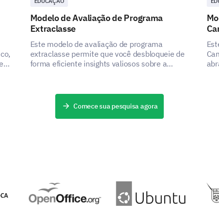
EDUCAÇÃO
ED
Modelo de Avaliação de Programa
Mo
Extraclasse
Ca
PROVIDO POR
Este modelo de avaliação de programa
Est
co,
extraclasse permite que você desbloqueie de
Cam
tes
forma eficiente insights valiosos sobre a
abr
a.
estrutura, entrega e conveniência do seu
aju
programa.
aco
Comece sua pesquisa agora