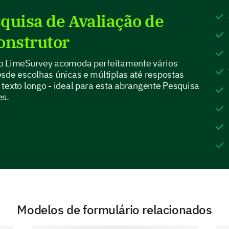
quisa de Avaliação de
Please select the appropriate options and 
each selected option.
onstrutor
The course materials
do LimeSurvey acomoda perfeitamente vários
are clear and easy to
sde escolhas únicas e múltiplas até respostas
understand
texto longo - ideal para esta abrangente Pesquisa
es.
Homework
assignments help me
to better understand
the lessons
More practical
assignments are
needed
Modelos de formulário relacionados
Reading materials
should be updated