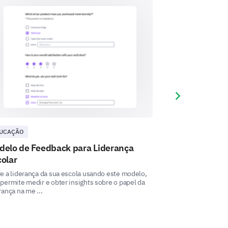
ng statements about the
agree - Neutral - Somewhat
Next slide
1
2
3
4
5
UCAÇÃO
EDUCAÇÃO
delo de Feedback para Liderança
Modelo de Pes
olar
Escolares
e a liderança da sua escola usando este modelo,
Use este Modelo d
permite medir e obter insights sobre o papel da
Escolares para obte
rança na me ...
infraestrutura da s