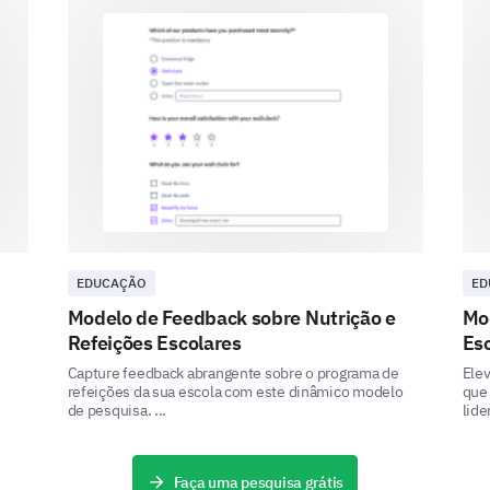
more frequently
How strongly do you agree with the followi
assignments and course materials?
(Option: Strongly Disagree - Somewhat Dis
Agree - Strongly Agree)
EDUCAÇÃO
ED
Homework assignments are graded fairly
Modelo de Feedback sobre Nutrição e
Mo
Refeições Escolares
Esc
Assignments are returned in a timely manner
Capture feedback abrangente sobre o programa de
Elev
refeições da sua escola com este dinâmico modelo
que 
Feedback on assignments is helpful
de pesquisa. ...
lide
Faça uma pesquisa grátis