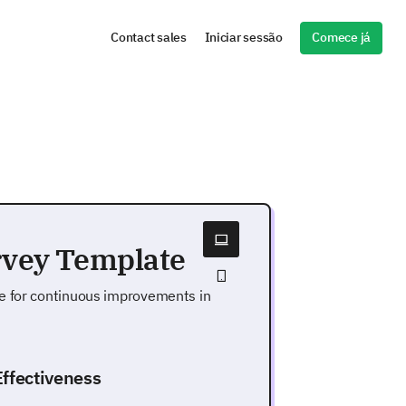
Comece já
Contact sales
Iniciar sessão
rvey Template
e for continuous improvements in
ffectiveness