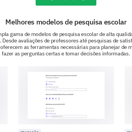
Overall Satisfaction & Suggestions
Melhores modelos de pesquisa escolar
Finally, we'd like to know your overall satisfacti
suggestions for improvement you may have.
pla gama de modelos de pesquisa escolar de alta qualid
. Desde avaliações de professores até pesquisas de satis
Overall, how satisfied are you with the teac
oferecem as ferramentas necessárias para planejar de ma
fazer as perguntas certas e tomar decisões informadas.
Very Satisfied
Satisfied
Ne
Very Dissatisfied
Please share any additional comments or su
improving teaching practice.