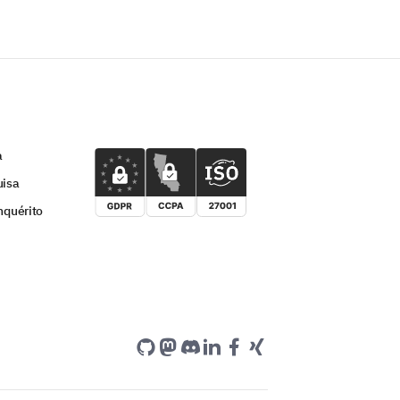
a
uisa
nquérito