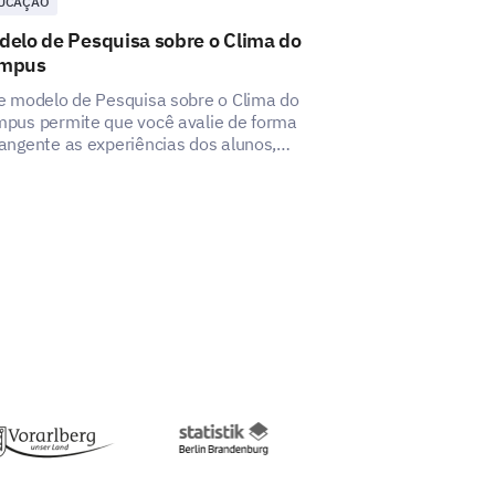
UCAÇÃO
EDUCAÇÃO
delo de Pesquisa sobre o Clima do
Modelo de Pes
mpus
Vida no Camp
e modelo de Pesquisa sobre o Clima do
Este modelo de 
pus permite que você avalie de forma
Vida no Campus 
angente as experiências dos alunos,
aspectos da vi
dando a criar um ambiente de campus
insights crític
lhedor e inclusivo.
melhorias.