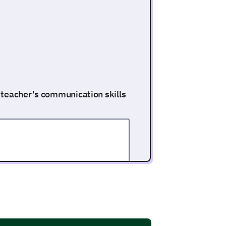
 teacher's communication skills
ments
 homework assignments.