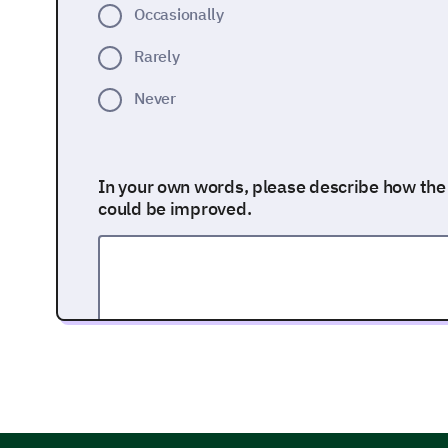
Occasionally
Rarely
Never
In your own words, please describe how the
could be improved.
Course Materials & Homework Assign
Up next, let's discuss the course materials and