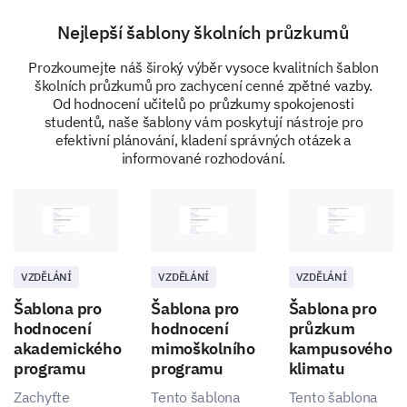
Assignments are returned in a timely manner
Nejlepší šablony školních průzkumů
Feedback on assignments is helpful
Prozkoumejte náš široký výběr vysoce kvalitních šablon
školních průzkumů pro zachycení cenné zpětné vazby.
Od hodnocení učitelů po průzkumy spokojenosti
studentů, naše šablony vám poskytují nástroje pro
Overall Satisfaction & Suggestions
efektivní plánování, kladení správných otázek a
informované rozhodování.
Finally, we'd like to know your overall satisfaction
with the teaching and any suggestions for
improvement you may have.
Overall, how satisfied are you with the
teaching?
VZDĚLÁNÍ
VZDĚLÁNÍ
VZDĚLÁNÍ
Very Satisfied
Satisfied
Šablona pro
Šablona pro
Šablona pro
hodnocení
hodnocení
průzkum
akademického
mimoškolního
kampusového
Neutral
Dissatisfied
programu
programu
klimatu
Very Dissatisfied
Zachyťte
Tento šablona
Tento šablona