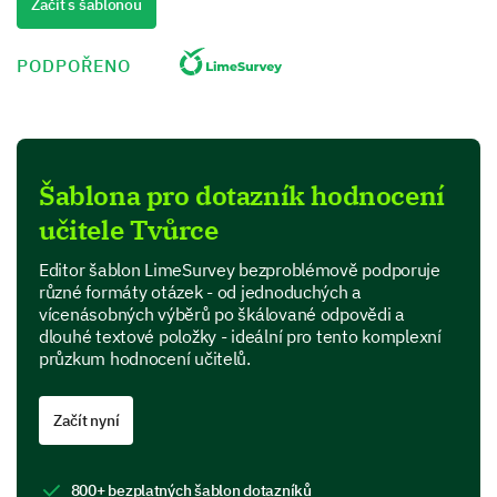
Začít s šablonou
Rarely
PODPOŘENO
Never
In your own words, please describe how the
teacher's communication skills could be
Šablona pro dotazník hodnocení
improved.
učitele Tvůrce
Editor šablon LimeSurvey bezproblémově podporuje
různé formáty otázek - od jednoduchých a
vícenásobných výběrů po škálované odpovědi a
dlouhé textové položky - ideální pro tento komplexní
průzkum hodnocení učitelů.
Course Materials & Homework
Assignments
Začít nyní
Up next, let's discuss the course materials and
homework assignments.
800+ bezplatných šablon dotazníků