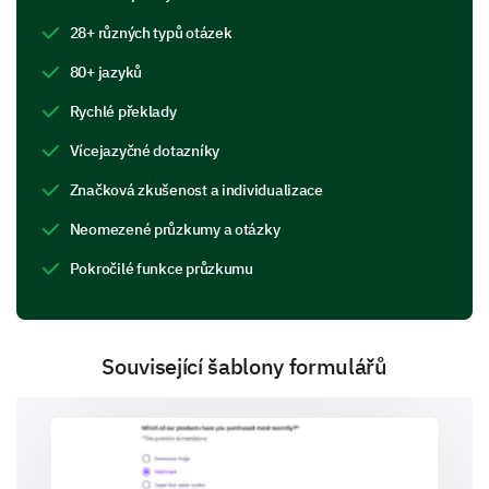
Please select the appropriate options and
28+ různých typů otázek
provide specific comments on each selected
option.
80+ jazyků
The course materials are clear and easy to
Rychlé překlady
understand
Vícejazyčné dotazníky
Značková zkušenost a individualizace
Neomezené průzkumy a otázky
Homework assignments help me to better
Pokročilé funkce průzkumu
understand the lessons
Související šablony formulářů
More practical assignments are needed