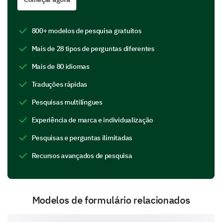
our product.
Have you experienced any difficulties in using
800+ modelos de pesquisa gratuitos
these features of our product?
Mais de 28 tipos de perguntas diferentes
Yes
Uncertain
No
Mais de 80 idiomas
Feature A
Traduções rápidas
Feature B
Pesquisas multilíngues
Feature C
Experiência de marca e individualização
Pesquisas e perguntas ilimitadas
Grading Your Satisfaction Level
Recursos avançados de pesquisa
Your overall feeling towards our product can give us a
new perspective.
On a scale of 1 to 5, how satisfied are you with
Modelos de formulário relacionados
our product?