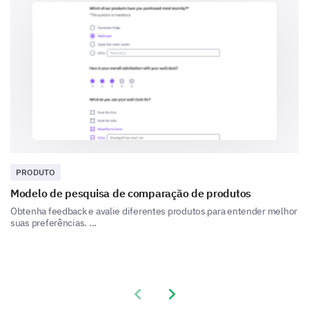
Options:
- Very Dissatisfied
- Dissatisfied
- Neutral
- Satisfied
- Very Satisfied
1
2
3
4
5
Please explain your rationale for the given
score.
PRODUTO
Modelo de pesquisa de comparação de produtos
Obtenha feedback e avalie diferentes produtos para entender melhor
suas preferências. ...
Driving Us Forward
Previous slide
Next slide
Your suggestions can lead the direction of our