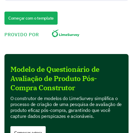
How strongly did the following factors influence
your decision to purchase our product?
Options:
Começar com o template
- Not at all Influential
- Slightly Influential
PROVIDO POR
- Somewhat Influential
- Very Influential
- Extremely Influential
1
2
3
4
Modelo de Questionário de
Advertisement
Avaliação de Produto Pós-
Product Reviews
Compra Construtor
Salesperson's Recommendationv
O construtor de modelos do LimeSurvey simplifica o
processo de criação de uma pesquisa de avaliação de
produto eficaz pós-compra, garantindo que você
capture dados perspicazes e acionáveis.
Understanding Your Product Experience
Let's dig deeper into your hands-on experience with
Começar agora