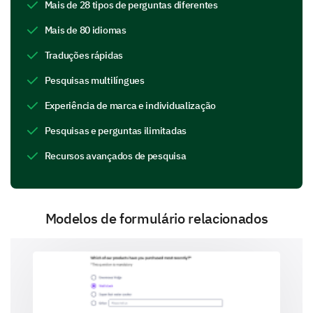
próximos 5 anos?
Mais de 28 tipos de perguntas diferentes
Mais de 80 idiomas
Traduções rápidas
Pesquisas multilíngues
Você tem atualmente um plano de
Experiência de marca e individualização
desenvolvimento profissional ativo?
Pesquisas e perguntas ilimitadas
Sim
Não
Recursos avançados de pesquisa
Oportunidades de Desenvolvimento
Profissional
Modelos de formulário relacionados
Esta seção é para entender seu interesse em
oportunidades de desenvolvimento profissional.
Quais oportunidades de desenvolvimento
profissional são de seu interesse?