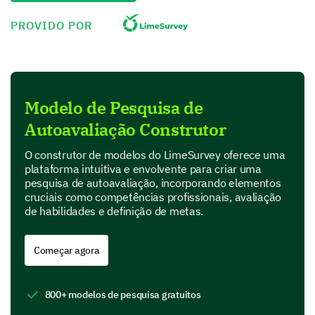
menos e 5 sendo o mais eficaz)
PROVIDO POR
1
2
Habilidades de Comunicação
Habilidades de Gerenciamento de Projetos
Modelo de Pesquisa de
Habilidades de Liderança
Autoavaliação Construtor
Habilidades de Gestão do Tempo
O construtor de modelos do LimeSurvey oferece uma
plataforma intuitiva e envolvente para criar uma
Habilidades Técnicas (conforme sua área)
pesquisa de autoavaliação, incorporando elementos
cruciais como competências profissionais, avaliação
de habilidades e definição de metas.
Objetivos e Ambições Profissionais
Começar agora
Esta seção ajuda você a refletir sobre seus objetivos
de carreira e ambição.
800+ modelos de pesquisa gratuitos
Quais são suas ambições profissionais para os