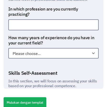
In which profession are you currently
practicing?
How many years of experience do you have in
your current field?
Skills Self-Assessment
In this section, we will focus on assessing your skills
based on your professional competence.
Please rate your level of expertise in the
following skills from 1-5 (1 being the least and
Mulakan dengan templat
5 being the most effective)