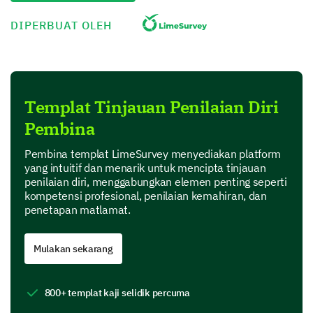
DIPERBUAT OLEH
1
2
3
4
Communication Skills
Project Management skills
Templat Tinjauan Penilaian Diri
Leadership skills
Pembina
Time management skills
Pembina templat LimeSurvey menyediakan platform
Technical skills (as per your field)
yang intuitif dan menarik untuk mencipta tinjauan
penilaian diri, menggabungkan elemen penting seperti
kompetensi profesional, penilaian kemahiran, dan
penetapan matlamat.
Professional Goals & Ambition
This section helps you to reflect on your career goals
Mulakan sekarang
and ambition.
What are your career ambitions for the next 5
800+ templat kaji selidik percuma
years?