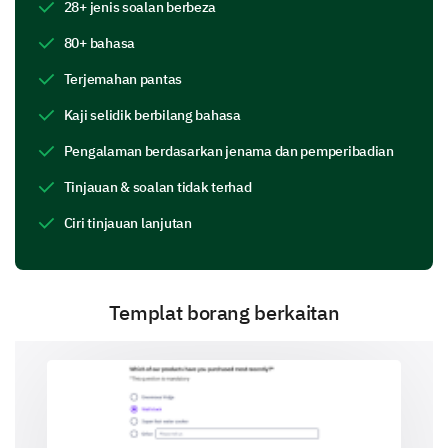
28+ jenis soalan berbeza
80+ bahasa
Terjemahan pantas
Kaji selidik berbilang bahasa
Do you currently have an active professional
Pengalaman berdasarkan jenama dan pemperibadian
development plan?
Tinjauan & soalan tidak terhad
Yes
No
Ciri tinjauan lanjutan
Professional Development Opportunities
This section is to understand your interest towards
Templat borang berkaitan
professional development opportunities.
Which professional development opportunities
are of interest to you?
Industry Certification Programs