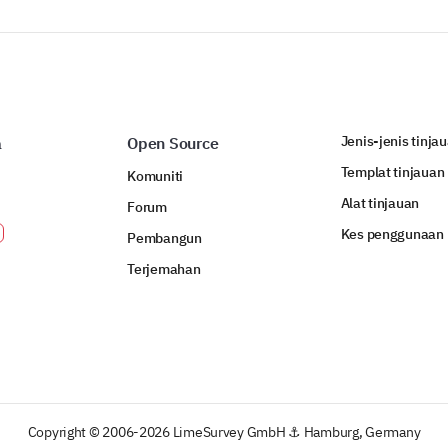
Technical Skills (Specify below)
Commentary Prompt for Technical Skills:
Jenis-jenis tinja
a
Open Source
Templat tinjauan
Komuniti
Alat tinjauan
Forum
Kes penggunaan
Pembangun
Terjemahan
DIPERBUAT OLEH
Copyright © 2006-2026 LimeSurvey GmbH ⚓ Hamburg, Germany