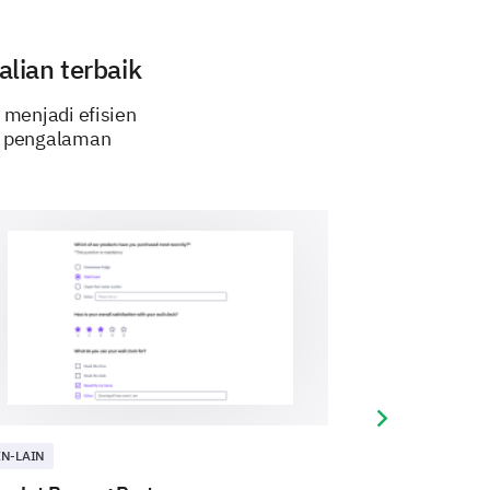
lian terbaik
menjadi efisien
uk pengalaman
Next slide
IN-LAIN
LAIN-LAIN