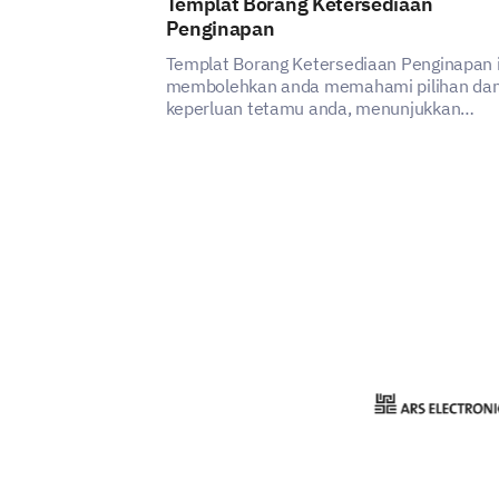
Templat Borang Ketersediaan
Penginapan
Templat Borang Ketersediaan Penginapan i
membolehkan anda memahami pilihan da
keperluan tetamu anda, menunjukkan
bagaimana anda dapat meningkatkan
kepuasan dan pengalaman perkhidmatan
penginapan anda.