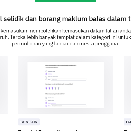
l selidik dan borang maklum balas dalam ta
Yes
No
 kemasukan membolehkan kemasukan dalam talian anda 
uh. Teroka lebih banyak templat dalam kategori ini unt
permohonan yang lancar dan mesra pengguna.
Current or last job title:
Current or last employer:
Duration of your employment (in years):
LAIN-LAIN
LA