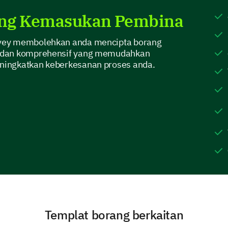
ang Kemasukan Pembina
Which program are you applying for?
vey membolehkan anda mencipta borang
 dan komprehensif yang memudahkan
ingkatkan keberkesanan proses anda.
Understanding Your Educational Back
Now, let’s uncover details about your academic jo
fit for our programs.
Which institution did you last attend?
Templat borang berkaitan