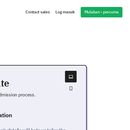
Mulakan - percuma
Contact sales
Log masuk
te
admission process.
ation