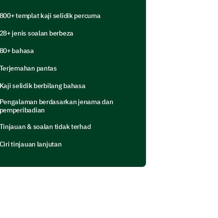
800+ templat kaji selidik percuma
28+ jenis soalan berbeza
80+ bahasa
Terjemahan pantas
Kaji selidik berbilang bahasa
Pengalaman berdasarkan jenama dan
ground
pemperibadian
Tinjauan & soalan tidak terhad
urney. This will help us gauge your
Ciri tinjauan lanjutan