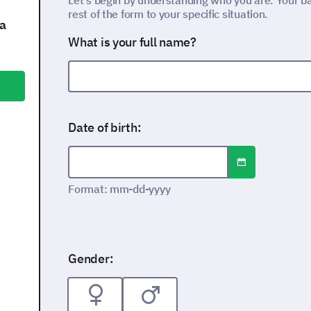
Let's begin by understanding who you are. Your basi
rest of the form to your specific situation.
a
What is your full name?
Date of birth:
Open date/time
Date format: mm-dd-yyyy
Format: mm-dd-yyyy
Gender: