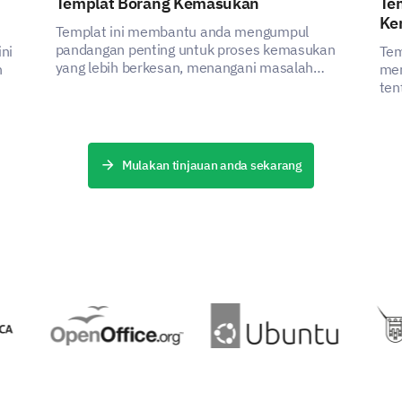
Templat Borang Kemasukan
Te
Ke
Templat ini membantu anda mengumpul
pandangan penting untuk proses kemasukan
ni
Tem
yang lebih berkesan, menangani masalah
Key responsibilities and achievements in you
n
mem
pemangku kepentingan dengan menangkap
ten
data kritikal.
men
Mulakan tinjauan anda sekarang
Rate your proficiency in these areas (1 being
'Highly proficient'):
1
Communication
Leadership
Time Management