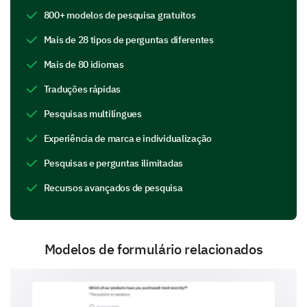
800+ modelos de pesquisa gratuitos
Habilidades de liderança
Mais de 28 tipos de perguntas diferentes
Mais de 80 idiomas
Traduções rápidas
Resolução de problemas
Pesquisas multilíngues
Experiência de marca e individualização
Pesquisas e perguntas ilimitadas
Recursos avançados de pesquisa
Áreas de Melhoria e Metas Futuras
Agora vamos falar sobre as áreas que você acredita
que precisam de melhoria e suas metas para o
desenvolvimento pessoal futuro.
Modelos de formulário relacionados
Em suas próprias palavras, quais áreas da sua
vida você acha que precisam de melhoria?