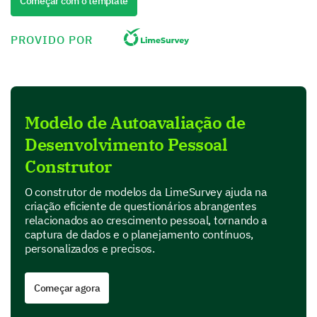
Começar com o template
Exercício
Conhecer novas pessoas
PROVIDO POR
Ler livros
Meditar
Modelo de Autoavaliação de
Desenvolvimento Pessoal
Em uma escala de 1 a 10, quão proficiente você
é nas seguintes habilidades? (1 sendo não
Construtor
proficiente, 10 sendo extremamente
proficiente)
O construtor de modelos da LimeSurvey ajuda na
criação eficiente de questionários abrangentes
Gerenciamento de tempo
relacionados ao crescimento pessoal, tornando a
captura de dados e o planejamento contínuos,
personalizados e precisos.
Comunicação eficaz
Começar agora