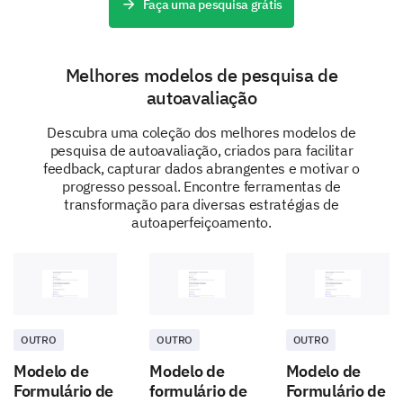
Faça uma pesquisa grátis
Gerenciamento de estresse
Melhores modelos de pesquisa de
autoavaliação
Descubra uma coleção dos melhores modelos de
Falar em público
pesquisa de autoavaliação, criados para facilitar
feedback, capturar dados abrangentes e motivar o
progresso pessoal. Encontre ferramentas de
transformação para diversas estratégias de
autoaperfeiçoamento.
Definição de metas
OUTRO
OUTRO
OUTRO
Modelo de
Modelo de
Modelo de
Por favor, classifique os seguintes objetivos de
Formulário de
formulário de
Formulário de
acordo com sua importância para seu plano de