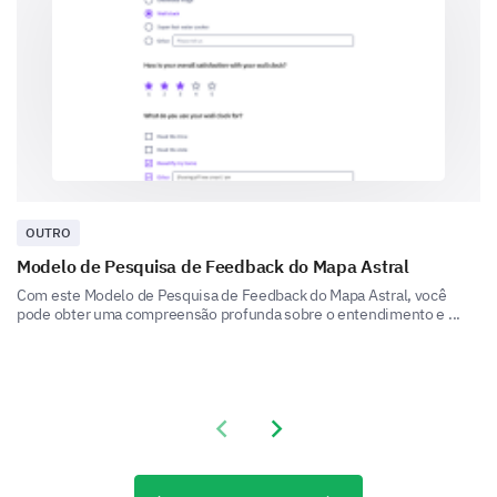
Quais das seguintes áreas de desenvolvimento
pessoal você tem interesse em explorar mais?
Por favor, selecione todas que se aplicam e
forneça uma breve razão para isso.
OUTRO
Modelo de Pesquisa de Feedback do Mapa Astral
Construção de confiança
Com este Modelo de Pesquisa de Feedback do Mapa Astral, você
pode obter uma compreensão profunda sobre o entendimento e ...
Habilidades de networking
Previous slide
Next slide