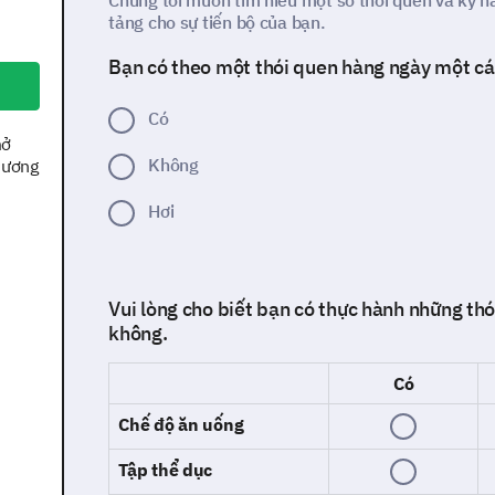
Chúng tôi muốn tìm hiểu một số thói quen và kỹ n
tảng cho sự tiến bộ của bạn.
Bạn có theo một thói quen hàng ngày một c
Có
mở
Không
tương
Hơi
Vui lòng cho biết bạn có thực hành những th
không.
Có
Chế độ ăn uống
Tập thể dục