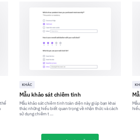
Bạn quan tâm đến việc theo đuổi những lĩnh 
đây? Vui lòng chọn tất cả những gì áp dụng v
Xây dựng sự tự tin
Kỹ năng xây dựng
KHÁC
KH
mạng lưới
Mẫu khảo sát chiêm tinh
Mẫu
 thể
Mẫu khảo sát chiêm tinh toàn diện này giúp bạn khai
Mẫu 
Quản lý căng thẳng
a
thác những hiểu biết quan trọng về nhận thức và cách
hiểu
sử dụng chiêm t ...
Nói trước công chúng