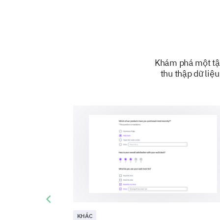
Khám phá một tập
thu thập dữ liệ
Previous slide
KHÁC