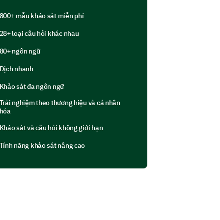
800+ mẫu khảo sát miễn phí
28+ loại câu hỏi khác nhau
80+ ngôn ngữ
Dịch nhanh
Khảo sát đa ngôn ngữ
Trải nghiệm theo thương hiệu và cá nhân
hóa
ương lai
Khảo sát và câu hỏi không giới hạn
Tính năng khảo sát nâng cao
n cải thiện và mục tiêu của bạn cho
 cuộc sống của bạn cần cải thiện?