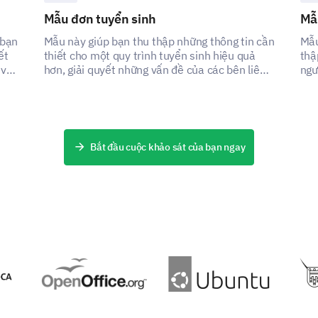
Lựa chọn xếp hạng 4
Mẫu đơn tuyển sinh
Mẫ
 bạn
Mẫu này giúp bạn thu thập những thông tin cần
Mẫu
ết
thiết cho một quy trình tuyển sinh hiệu quả
thậ
 và
hơn, giải quyết những vấn đề của các bên liên
ngư
Lựa chọn xếp hạng 5
quan bằng cách ghi lại dữ liệu quan trọng.
cải 
Bắt đầu cuộc khảo sát của bạn ngay
ĐƯỢC TÀI TRỢ BỞI