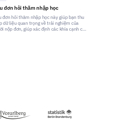
u đơn hỏi thăm nhập học
Mẫu đánh giá 
sau giờ học
 đơn hỏi thăm nhập học này giúp bạn thu
p dữ liệu quan trọng về trải nghiệm của
Mẫu này giúp bạn
ời nộp đơn, giúp xác định các khía cạnh cần
hài lòng của ph
thiện.
trình sau giờ họ