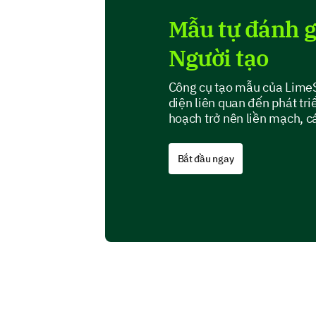
Mẫu tự đánh g
Người tạo
Công cụ tạo mẫu của LimeSu
diện liên quan đến phát triể
hoạch trở nên liền mạch, c
Bắt đầu ngay