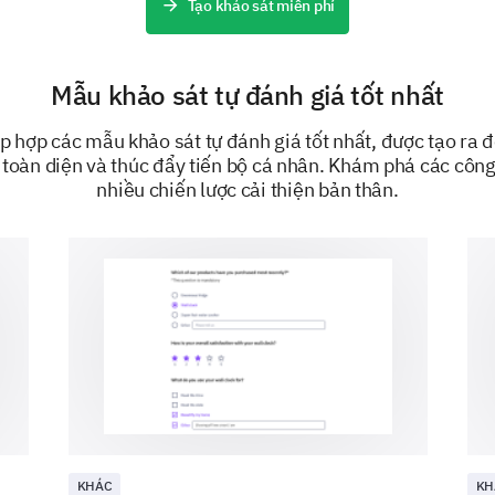
Tạo khảo sát miễn phí
Đặt mục tiêu
Mẫu khảo sát tự đánh giá tốt nhất
 hợp các mẫu khảo sát tự đánh giá tốt nhất, được tạo ra để
Vui lòng xếp hạng các mục tiêu sau theo mức
u toàn diện và thúc đẩy tiến bộ cá nhân. Khám phá các công
phát triển cá nhân của bạn (1 là quan trọng n
nhiều chiến lược cải thiện bản thân.
lựa chọn đầu tiên
Lựa chọn xếp hạng 2
Lựa chọn xếp hạng 3
KHÁC
KH