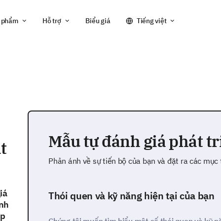
 phẩm
Hỗ trợ
Biểu giá
Tiếng việt
Mẫu tự đánh giá phát t
t
Phản ánh về sự tiến bộ của bạn và đặt ra các mục t
iá
Thói quen và kỹ năng hiện tại của bạn
ĩnh
úp