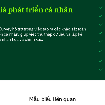
iá phát triển cá nhân
Giải quyết vấn đề
rvey hỗ trợ trong việc tạo ra các khảo sát toàn
n cá nhân, giúp việc thu thập dữ liệu và lập kế
á nhân hóa và chính xác.
Các lĩnh vực cần cải thiện và mục tiêu t
Bây giờ hãy nói về những lĩnh vực bạn cho rằng cầ
phát triển cá nhân trong tương lai.
Theo cách của bạn, những lĩnh vực nào trong
Mẫu biểu liên quan