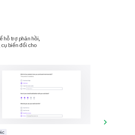
 hỗ trợ phản hồi,
 độ quan trọng đối với kế hoạch
 cụ biến đổi cho
hất).
Next slide
ÁC
KHÁC