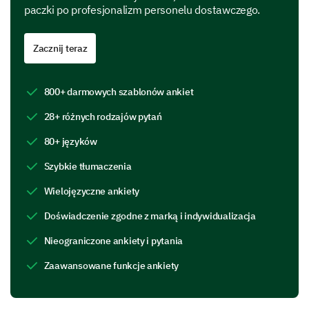
paczki po profesjonalizm personelu dostawczego.
Feature C
Zacznij teraz
Feature D
800+ darmowych szablonów ankiet
If you could add or change one feature on our
28+ różnych rodzajów pytań
product, what would it be and why?
80+ języków
Szybkie tłumaczenia
Wielojęzyczne ankiety
Doświadczenie zgodne z marką i indywidualizacja
Customer Support Experience
Nieograniczone ankiety i pytania
Given the importance of efficient and helpful
customer support, we would appreciate your
Zaawansowane funkcje ankiety
thoughts on your interactions (if any) with our support
team.